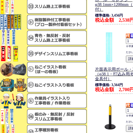
φ38.1mm×1200m
付）
標準価格: 3,456円
税込金額 2,538
※半
ださ
片面表示用ポール・2
（φ38.1・打込み用
金具付）
標準価格: 3,564円
税込金額 2,700
※半
ださ