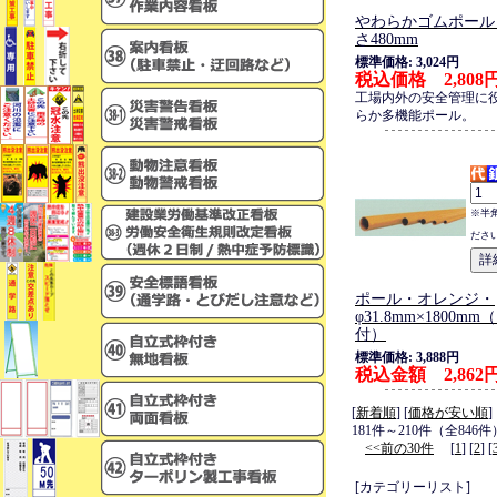
やわらかゴムポール
さ480mm
標準価格: 3,024円
税込価格 2,808
工場内外の安全管理に
らか多機能ポール。
※半
ださ
ポール・オレンジ・
φ31.8mm×1800m
付）
標準価格: 3,888円
税込金額 2,862
[
新着順
] [
価格が安い順
]
181件～210件（全846件
<<前の30件
[
1
] [
2
] [
[カテゴリーリスト]