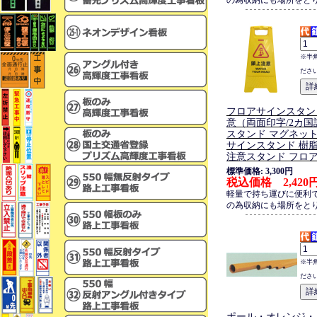
の為収納にも場所をと
※半
ださ
フロアサインスタン
意（両面印字/2カ国
スタンド マグネッ
サインスタンド 樹
注意スタンド フロ
標準価格: 3,300円
税込価格 2,420
軽量で持ち運びに便利
の為収納にも場所をと
※半
ださ
ポール・オレンジ・