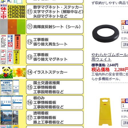
ず収納がしやすい商品
※半
ださ
やわらかゴムポール/
用ウェイト
標準価格: 2,640円
税込価格 2,288
工場内外の安全管理に
らか多機能ポール。
※半
ださ