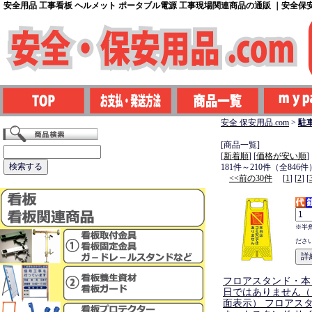
安全用品 工事看板 ヘルメット ポータブル電源 工事現場関連商品の通販 ｜安全保安用
安全 保安用品.com
>
駐
[商品一覧]
[
新着順
] [
価格が安い順
]
181件～210件（全846件
<<前の30件
[
1
] [
2
] [
※半
ださ
フロアスタンド・本
日ではありません（
面表示） フロアスタ