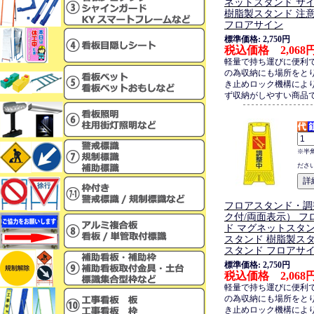
ネットスタンド サ
樹脂製スタンド 注
フロアサイン
標準価格: 2,750円
税込価格 2,068
軽量で持ち運びに便利
の為収納にも場所をと
き止めロック機構によ
ず収納がしやすい商品
※半
ださ
フロアスタンド・調
ク付/両面表示） フ
ド マグネットスタン
スタンド 樹脂製スタ
スタンド フロアサ
標準価格: 2,750円
税込価格 2,068
軽量で持ち運びに便利
の為収納にも場所をと
き止めロック機構によ