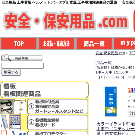
安全用品 工事看板 ヘルメット ポータブル電源 工事現場関連商品の通販 ｜安全保安用
安全 保安用品.com
>
T
[商品一覧]
[
新着順
] [
価格が安い順
]
1件～30件（全133件）
[1] [
2
] [
3
] [
4
] [
5
]
>>
※半
ださ
カラーイラストSL看
工事中（ステッカー
射・自立式枠付）