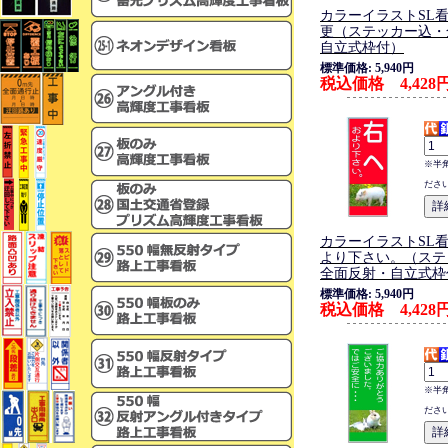
カラーイラストSL
更（ステッカー込・
自立式枠付）
標準価格: 5,940円
税込価格 4,428
※半
ださ
カラーイラストSL
より下さい。（ステ
全面反射・自立式枠
標準価格: 5,940円
税込価格 4,428
※半
ださ