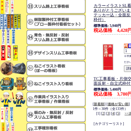
カラーイラストSL
ありがとうございま
テッカー込・全面反
枠付）
標準価格: 5,940円
税込価格 4,428
※半
ださ
TC工事看板・片側
面反射・自立式枠付
標準価格: 5,400円
税込価格 3,780
[
新着順
] [
価格が安い順
]
1件～30件（全133件）
[1] [
2
] [
3
] [
4
] [
5
]
>>
[カテゴリーリスト]