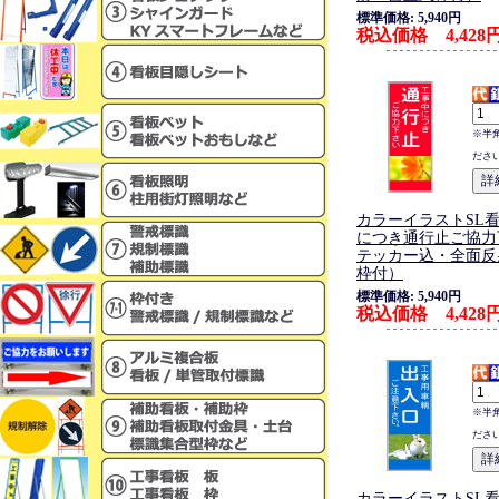
標準価格: 5,940円
税込価格 4,428
※半
ださ
カラーイラストSL
につき通行止ご協力
テッカー込・全面反
枠付）
標準価格: 5,940円
税込価格 4,428
※半
ださ
カラーイラストSL