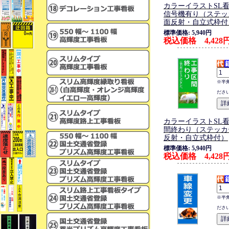
カラーイラストSL
信号機有り（ステッ
面反射・自立式枠付
標準価格: 5,940円
税込価格 4,428
※半
ださ
カラーイラストSL
間終わり（ステッカ
反射・自立式枠付）
標準価格: 5,940円
税込価格 4,428
※半
ださ