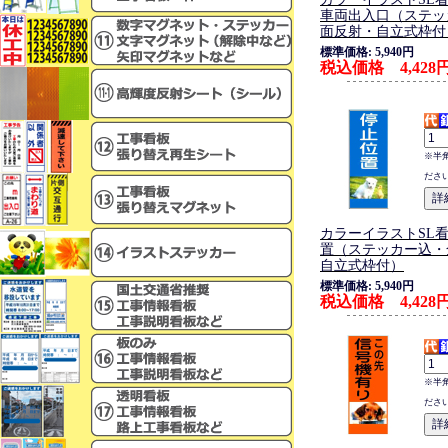
車両出入口（ステッ
面反射・自立式枠付
標準価格: 5,940円
税込価格 4,428
※半
ださ
カラーイラストSL
置（ステッカー込・
自立式枠付）
標準価格: 5,940円
税込価格 4,428
※半
ださ