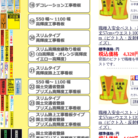
※半
ださ
職種入安全ベスト・
丈57cm×ウエスト100
m（ピクト入・反射幅
イズ）
標準価格: 円
税込価格 4,320
背面のピクトで職種を
ストです。
※半
ださ
職種入安全ベスト・
丈57cm×ウエスト120
m（ピクト入・反射幅
イズ）
標準価格: 円