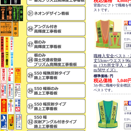
税込価格 4,608
背面のピクトで職種を
ストです。
※半
ださ
職種入安全ベスト・
丈53cm×ウエスト96c
m（3カ所文字入・反
m/Mサイズ）
標準価格: 円
税込価格 5,040
3か所に職種や安全標
ベストです。
※半
ださ