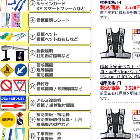
標準価格: 円
税込価格 3,520
前面左右に職種を明確
です。
※半
ださ
職種入安全ベスト・
員・着丈60cm×ウエス
124ｃm（紺白/反射
標準価格: 円
税込価格 3,520
前面左右に職種を明確
です。
※半
ださ