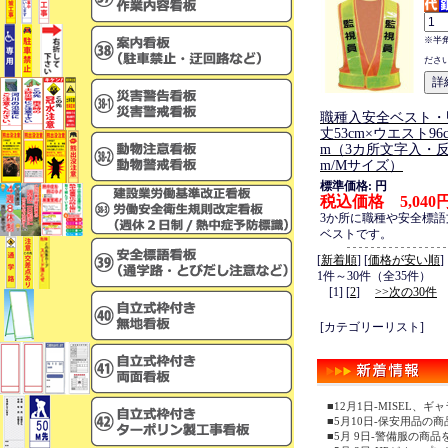
※半
ださ
職種入安全ベスト・
丈53cm×ウエスト96c
m（3カ所文字入・反
m/Mサイズ）
標準価格: 円
税込価格 5,040
3か所に職種や安全標
ベストです。
[
新着順
] [
価格が安い順
]
1件～30件（全35件）
[1] [
2
]
>>次の30件
[カテゴリーリスト]
■12月1日-MISEL
■5月10日-保安用品の
■5月 9日-警備服の商