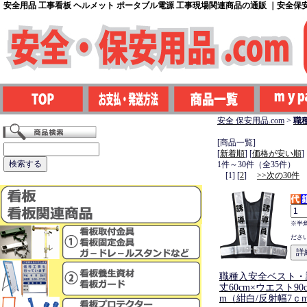
安全用品 工事看板 ヘルメット ポータブル電源 工事現場関連商品の通販 ｜安全保安用
安全 保安用品.com
>
職
[商品一覧]
[
新着順
] [
価格が安い順
]
1件～30件（全35件）
[1] [
2
]
>>次の30件
※半
ださ
職種入安全ベスト・
丈60cm×ウエスト90c
m（紺白/反射幅7ｃ