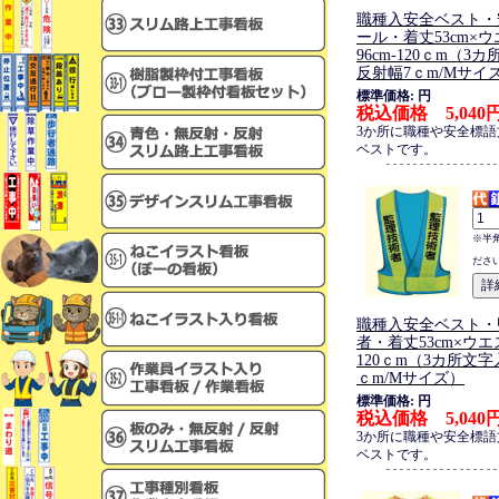
職種入安全ベスト・
ール・着丈53cm×
96cm-120ｃm（3
反射幅7ｃm/Mサイ
標準価格: 円
税込価格 5,040
3か所に職種や安全標
ベストです。
※半
ださ
職種入安全ベスト・
者・着丈53cm×ウエス
120ｃm（3カ所文
ｃm/Mサイズ）
標準価格: 円
税込価格 5,040
3か所に職種や安全標
ベストです。