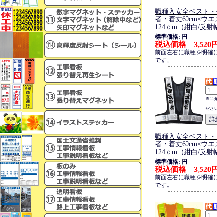
職種入安全ベスト・
者・着丈60cm×ウエス
124ｃm（紺白/反射
標準価格: 円
税込価格 3,520
前面左右に職種を明確
です。
※半
ださ
職種入安全ベスト・
者・着丈60cm×ウエス
124ｃm（紺白/反射
標準価格: 円
税込価格 3,520
前面左右に職種を明確
です。