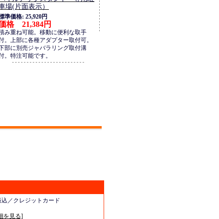
車場(片面表示）
標準価格: 25,920円
価格 21,384円
積み重ね可能。移動に便利な取手
付。上部に各種アダプター取付可。
下部に別売ジャバラリング取付溝
付。特注可能です。
振込／クレジットカード
細を見る]