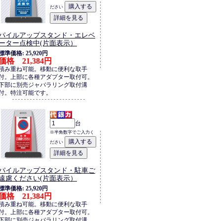
ださい
パイルアップスタンド・エレベ
ーター点検中(片面表示）
標準価格: 25,920円
価格 21,384円
積み重ね可能。移動に便利な取手
付。上部に各種アダプター取付可。
下部に別売ジャバラリング取付溝
付。特注可能です。
台
※半角数字でご入力く
ださい
パイルアップスタンド・駐車ご
遠慮ください(片面表示）
標準価格: 25,920円
価格 21,384円
積み重ね可能。移動に便利な取手
付。上部に各種アダプター取付可。
下部に別売ジャバラリング取付溝