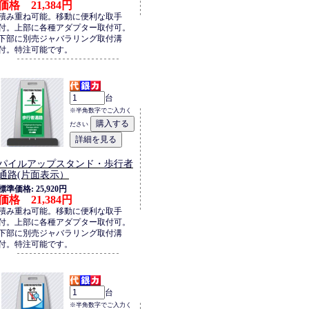
価格 21,384円
積み重ね可能。移動に便利な取手
付。上部に各種アダプター取付可。
下部に別売ジャバラリング取付溝
付。特注可能です。
台
※半角数字でご入力く
ださい
パイルアップスタンド・歩行者
通路(片面表示）
標準価格: 25,920円
価格 21,384円
積み重ね可能。移動に便利な取手
付。上部に各種アダプター取付可。
下部に別売ジャバラリング取付溝
付。特注可能です。
台
※半角数字でご入力く