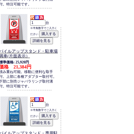
付。特注可能です。
台
※半角数字でご入力く
ださい
パイルアップスタンド・駐車場
満車(片面表示）
標準価格: 25,920円
価格 21,384円
積み重ね可能。移動に便利な取手
付。上部に各種アダプター取付可。
下部に別売ジャバラリング取付溝
付。特注可能です。
台
※半角数字でご入力く
ださい
パイルアップスタンド・専用駐