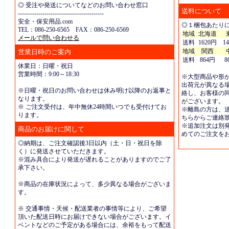
◎ 受注や発送についてなどのお問い合わせ窓口
送料について
------------------------------------------
安全・保安用品.com
◎１梱包あたり
TEL：086-250-6565 FAX：086-250-6569
地域
北海道
メールで問い合わせる
送料
1620円
1
地域
関西
営業日時のご案内
送料
864円
8
休業日：日曜・祝日
営業時間：9:00～18:30
※大型商品や形
出荷元が異なる
※日曜・祝日のお問い合わせは休み明け以降のお返事と
絡し、お客様の
なります。
がございます。
※ ご注文受付は、年中無休24時間いつでも受付けてお
※離島の方は、
ります。
ちらからご連絡
※追加注文は別
商品のお届けに関して
めてのご注文を
◎納期は、ご注文確認後3日以内（土・日・祝日を除
く）に発送させていただきます。
※混み具合により発送が遅れることがありますのでご了
承下さい。
※商品の在庫状況によって、多少異なる場合がございま
す。
※ 交通事情・天候・配送業者の事情等により、ご希望
頂いた配送日時にお届けできない場合がございます。イ
ベントなどのご予定がある場合には、余裕をもって配送