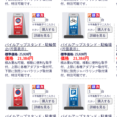
付。特注可能です。
付。特注可能です。
台
台
※半角数字でご入力く
※半角数字でご入力く
ださい
ださい
パイルアップスタンド・駐輪禁
パイルアップスタンド・駐輪場
止(片面表示）
(片面表示）
標準価格: 25,920円
標準価格: 25,920円
価格 21,384円
価格 21,384円
積み重ね可能。移動に便利な取手
積み重ね可能。移動に便利な取手
付。上部に各種アダプター取付可。
付。上部に各種アダプター取付可。
下部に別売ジャバラリング取付溝
下部に別売ジャバラリング取付溝
付。特注可能です。
付。特注可能です。
台
台
※半角数字でご入力く
※半角数字でご入力く
ださい
ださい
パイルアップスタンド・駐車場
パイルアップスタンド・駐車場