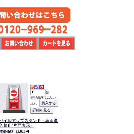
台
※半角数字でご入力く
ださい
パイルアップスタンド・車両進
入禁止(片面表示）
標準価格: 25,920円