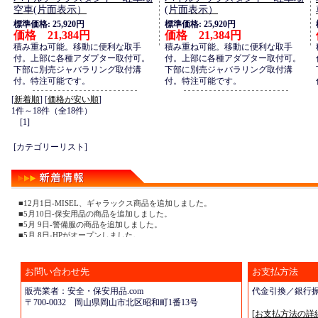
空車(片面表示）
(片面表示）
標準価格: 25,920円
標準価格: 25,920円
価格 21,384円
価格 21,384円
積み重ね可能。移動に便利な取手
積み重ね可能。移動に便利な取手
付。上部に各種アダプター取付可。
付。上部に各種アダプター取付可。
下部に別売ジャバラリング取付溝
下部に別売ジャバラリング取付溝
付。特注可能です。
付。特注可能です。
[
新着順
] [
価格が安い順
]
1件～18件（全18件）
[1]
[カテゴリーリスト]
■12月1日-MISEL、ギャラックス商品を追加しました。
■5月10日-保安用品の商品を追加しました。
■5月 9日-警備服の商品を追加しました。
■5月 8日-HPがオープンしました。
お問い合わせ先
お支払方法
販売業者：安全・保安用品.com
代金引換／銀行
〒700-0032 岡山県岡山市北区昭和町1番13号
[お支払方法の詳