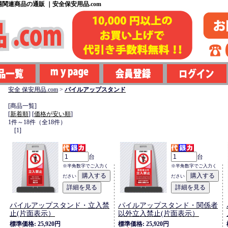
関連商品の通販 ｜安全保安用品.com
安全 保安用品.com
>
パイルアップスタンド
[商品一覧]
[
新着順
] [
価格が安い順
]
1件～18件（全18件）
[1]
台
台
※半角数字でご入力く
※半角数字でご入力く
ださい
ださい
パイルアップスタンド・立入禁
パイルアップスタンド・関係者
止(片面表示）
以外立入禁止(片面表示）
標準価格: 25,920円
標準価格: 25,920円