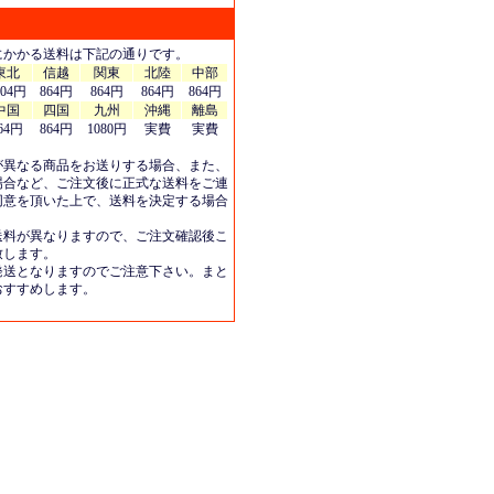
にかかる送料は下記の通りです。
東北
信越
関東
北陸
中部
404円
864円
864円
864円
864円
中国
四国
九州
沖縄
離島
64円
864円
1080円
実費
実費
が異なる商品をお送りする場合、また、
場合など、ご注文後に正式な送料をご連
同意を頂いた上で、送料を決定する場合
送料が異なりますので、ご注文確認後こ
致します。
発送となりますのでご注意下さい。まと
おすすめします。