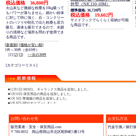
税込価格 36,800円
外型（NJC110-10M）
火山灰など微細な粉塵を10kg吸って
標準価格: 36,720円
もパワーが落ちません。細かい紛体
税込価格 19,602円
に対して特に強く、石・コンクリー
サイドフックでらくらく収納が可能
トのハツリや削孔で出た粉塵も居力
な商品です。
吸引。液体も吸引できるので、水廻
りの清掃など場所を問わず使用でき
る商品です。
[
新着順
] [
価格が安い順
]
1件～30件（全63件）
[1] [
2
] [
3
]
>>次の30件
[カテゴリーリスト]
■12月1日-MISEL、ギャラックス商品を追加しました。
■5月10日-保安用品の商品を追加しました。
■5月 9日-警備服の商品を追加しました。
■5月 8日-HPがオープンしました。
お問い合わせ先
お支払方法
販売業者：安全・保安用品.com
代金引換／銀行
〒700-0032 岡山県岡山市北区昭和町1番13号