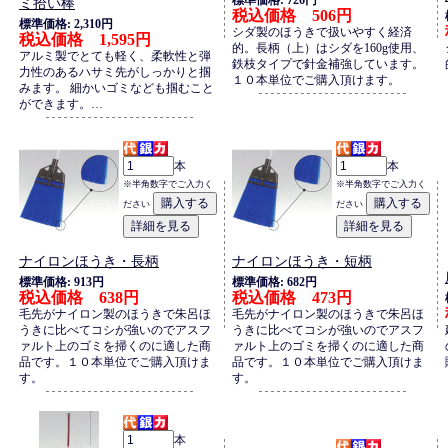
標準価格: 726円
ミ拾い棒
税込価格 506円
標準価格: 2,310円
シダ製のほうきで扱いやすく経済
税込価格 1,595円
的。長柄（上）はシダを160g使用、
アルミ製でとても軽く、柔軟性と弾
鉄枝タイプで針金補強しています。
力性のあるハサミ先がしっかりと掴
１０本単位でご購入頂けます。
みます。 細かいゴミなども掴むこと
ができます。…
本
本
※半角数字でご入力く
※半角数字でご入力く
ださい
ださい
ナイロンほうき・長柄
ナイロンほうき・短柄
標準価格: 913円
標準価格: 682円
税込価格 638円
税込価格 473円
毛先がナイロン製のほうきで朱呂ほ
毛先がナイロン製のほうきで朱呂ほ
うきに比べてコシが強いのでアスフ
うきに比べてコシが強いのでアスフ
ァルト上のゴミを掃くのに適した商
ァルト上のゴミを掃くのに適した商
品です。１０本単位でご購入頂けま
品です。１０本単位でご購入頂けま
す。
す。
本