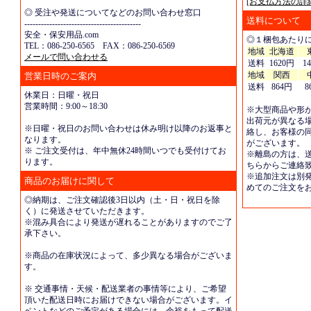
[お支払方法の詳
◎ 受注や発送についてなどのお問い合わせ窓口
送料について
------------------------------------------
安全・保安用品.com
◎１梱包あたり
TEL：086-250-6565 FAX：086-250-6569
地域
北海道
メールで問い合わせる
送料
1620円
1
地域
関西
営業日時のご案内
送料
864円
8
休業日：日曜・祝日
営業時間：9:00～18:30
※大型商品や形
出荷元が異なる
※日曜・祝日のお問い合わせは休み明け以降のお返事と
絡し、お客様の
なります。
がございます。
※ ご注文受付は、年中無休24時間いつでも受付けてお
※離島の方は、
ります。
ちらからご連絡
※追加注文は別
商品のお届けに関して
めてのご注文を
◎納期は、ご注文確認後3日以内（土・日・祝日を除
く）に発送させていただきます。
※混み具合により発送が遅れることがありますのでご了
承下さい。
※商品の在庫状況によって、多少異なる場合がございま
す。
※ 交通事情・天候・配送業者の事情等により、ご希望
頂いた配送日時にお届けできない場合がございます。イ