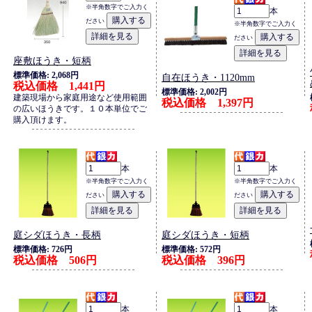
※半角数字でご入力く
本
ださい
※半角数字でご入力く
ださい
座敷ほうき・短柄
標準価格: 2,068円
自在ほうき・1120mm
税込価格 1,441円
標準価格: 2,002円
建築現場から家庭用途など使用範囲
税込価格 1,397円
の広いほうきです。１０本単位でご
購入頂けます。
本
本
※半角数字でご入力く
※半角数字でご入力く
ださい
ださい
庭シダほうき・長柄
庭シダほうき・短柄
標準価格: 726円
標準価格: 572円
税込価格 506円
税込価格 396円
本
本