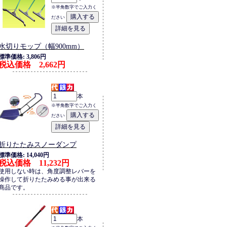
※半角数字でご入力く
ださい
水切りモップ（幅900mm）
標準価格: 3,806円
税込価格 2,662円
本
※半角数字でご入力く
ださい
折りたたみスノーダンプ
標準価格: 14,040円
税込価格 11,232円
使用しない時は、角度調整レバーを
操作して折りたたみめる事が出来る
商品です。
本