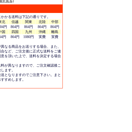
細を見る]
にかかる送料は下記の通りです。
東北
信越
関東
北陸
中部
404円
864円
864円
864円
864円
中国
四国
九州
沖縄
離島
64円
864円
1080円
実費
実費
が異なる商品をお送りする場合、また、
場合など、ご注文後に正式な送料をご連
同意を頂いた上で、送料を決定する場合
送料が異なりますので、ご注文確認後こ
致します。
発送となりますのでご注意下さい。まと
おすすめします。