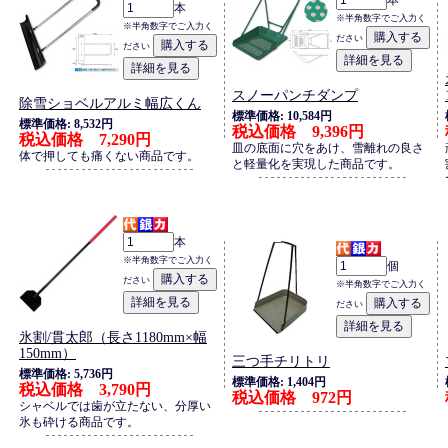
本
本
※半角数字でご入力く
※半角数字でご入力く
ださい
ださい
スノーパンチダンプ
除雪ショベルアルミ幅広くん
標準価格: 10,584円
標準価格: 8,532円
税込価格 9,396円
税込価格 7,290円
皿の底面に穴をあけ、雪離れの良さ
体で押しても痛くない商品です。
と軽量化を実現した商品です。
本
※半角数字でご入力く
個
ださい
※半角数字でご入力く
ださい
氷割/貫太郎（長さ1180mm×幅
150mm）
三つ手チリトリ
標準価格: 5,736円
標準価格: 1,404円
税込価格 3,790円
税込価格 972円
シャベルでは歯が立たない、分厚い
氷も砕ける商品です。