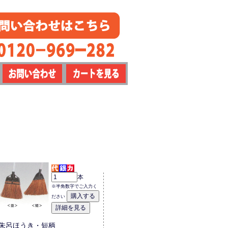
本
※半角数字でご入力く
ださい
朱呂ほうき・短柄