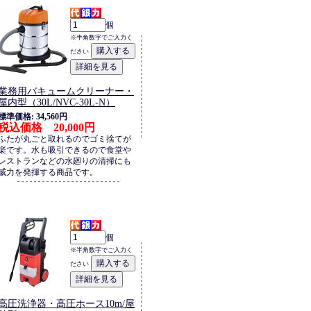
個
※半角数字でご入力く
ださい
業務用バキュームクリーナー・
屋内型（30L/NVC-30L-N）
標準価格: 34,560円
税込価格 20,000円
ふたが丸ごと取れるのでゴミ捨てが
楽です。水も吸引できるので食堂や
レストランなどの水廻りの清掃にも
威力を発揮する商品です。
個
※半角数字でご入力く
ださい
高圧洗浄器・高圧ホース10m/屋