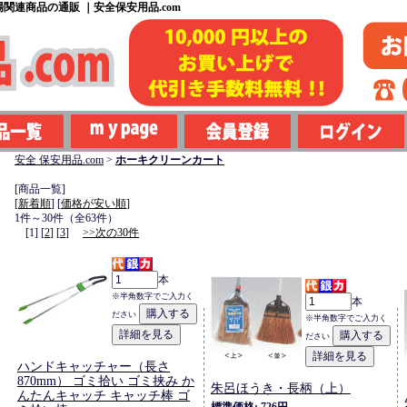
関連商品の通販 ｜安全保安用品.com
安全 保安用品.com
>
ホーキクリーンカート
[商品一覧]
[
新着順
] [
価格が安い順
]
1件～30件（全63件）
[1] [
2
] [
3
]
>>次の30件
本
※半角数字でご入力く
本
ださい
※半角数字でご入力く
ださい
ハンドキャッチャー（長さ
870mm） ゴミ拾い ゴミ挟み か
朱呂ほうき・長柄（上）
んたんキャッチ キャッチ棒 ゴ