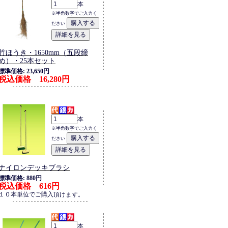
本
※半角数字でご入力く
ださい
竹ほうき・1650mm（五段締
め）・25本セット
標準価格: 23,650円
税込価格 16,280円
本
※半角数字でご入力く
ださい
ナイロンデッキブラシ
標準価格: 880円
税込価格 616円
１０本単位でご購入頂けます。
本