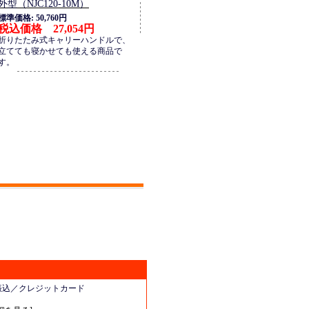
外型（NJC120-10M）
標準価格: 50,760円
税込価格 27,054円
折りたたみ式キャリーハンドルで、
立てても寝かせても使える商品で
す。
振込／クレジットカード