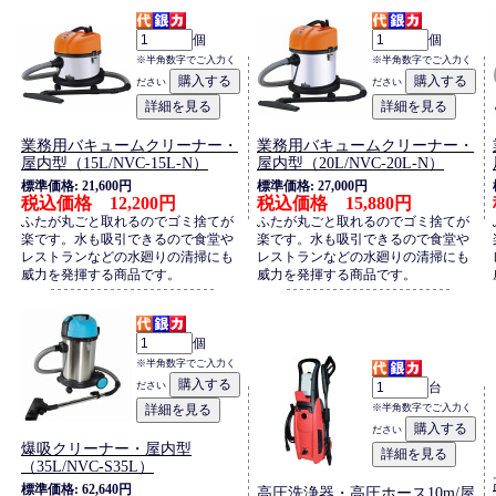
個
個
※半角数字でご入力く
※半角数字でご入力く
ださい
ださい
業務用バキュームクリーナー・
業務用バキュームクリーナー・
屋内型（15L/NVC-15L-N）
屋内型（20L/NVC-20L-N）
標準価格: 21,600円
標準価格: 27,000円
税込価格 12,200円
税込価格 15,880円
ふたが丸ごと取れるのでゴミ捨てが
ふたが丸ごと取れるのでゴミ捨てが
楽です。水も吸引できるので食堂や
楽です。水も吸引できるので食堂や
レストランなどの水廻りの清掃にも
レストランなどの水廻りの清掃にも
威力を発揮する商品です。
威力を発揮する商品です。
個
※半角数字でご入力く
ださい
台
※半角数字でご入力く
ださい
爆吸クリーナー・屋内型
（35L/NVC-S35L）
標準価格: 62,640円
高圧洗浄器・高圧ホース10m/屋