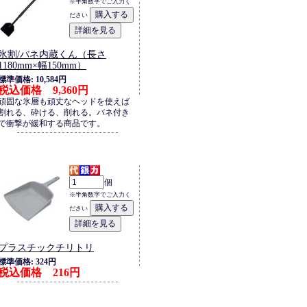
※半角数字でご入力く
ださい
氷割/バネ内蔵くん（長さ
1180mm×幅150mm）
標準価格: 10,584円
税込価格 9,360円
頑固な氷層も頑丈なヘッドを使えば
割れる、砕ける、削れる。バネ付き
で衝撃が緩和する商品です。
個
※半角数字でご入力く
ださい
プラスチックチリトリ
標準価格: 324円
税込価格 216円