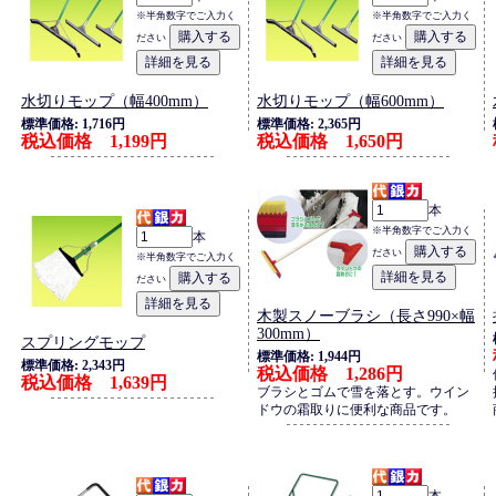
※半角数字でご入力く
※半角数字でご入力く
ださい
ださい
水切りモップ（幅400mm）
水切りモップ（幅600mm）
標準価格: 1,716円
標準価格: 2,365円
税込価格 1,199円
税込価格 1,650円
本
※半角数字でご入力く
本
ださい
※半角数字でご入力く
ださい
木製スノーブラシ（長さ990×幅
300mm）
スプリングモップ
標準価格: 1,944円
標準価格: 2,343円
税込価格 1,286円
税込価格 1,639円
ブラシとゴムで雪を落とす。ウイン
ドウの霜取りに便利な商品です。