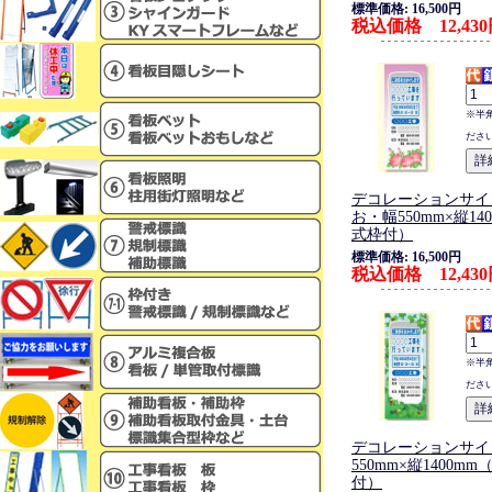
標準価格: 16,500円
税込価格 12,43
※半
ださ
デコレーションサイ
お・幅550mm×縦14
式枠付）
標準価格: 16,500円
税込価格 12,43
※半
ださ
デコレーションサイ
550mm×縦1400m
付）