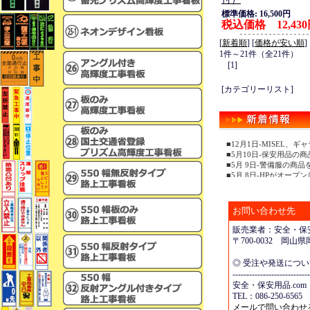
標準価格: 16,500円
税込価格 12,43
[
新着順
] [
価格が安い順
]
1件～21件（全21件）
[1]
[カテゴリーリスト]
■12月1日-MISEL
■5月10日-保安用品の
■5月 9日-警備服の商
■5月 8日-HPがオープ
お問い合わせ先
販売業者：安全・保安
〒700-0032 岡
◎ 受注や発送につ
----------------------------
安全・保安用品.com
TEL：086-250-6565 
メールで問い合わせ