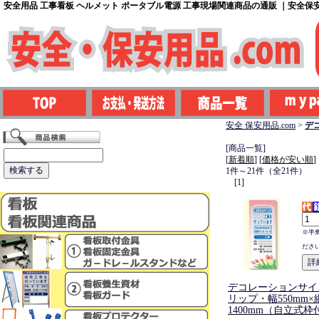
安全用品 工事看板 ヘルメット ポータブル電源 工事現場関連商品の通販 ｜安全保安用
安全 保安用品.com
>
デ
[商品一覧]
[
新着順
] [
価格が安い順
]
1件～21件（全21件）
[1]
※半
ださ
デコレーションサイ
リップ・幅550mm×
1400mm（自立式枠