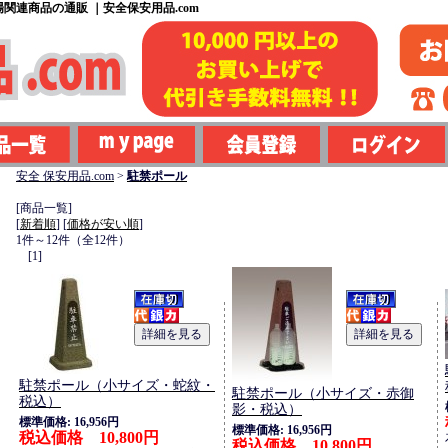
関連商品の通販 ｜安全保安用品.com
安全 保安用品.com
>
駐禁ポール
[商品一覧]
[
新着順
] [
価格が安い順
]
1件～12件（全12件）
[1]
駐禁ポール（小サイズ・蛇紋・
駐禁ポール（小サイズ・赤御
税込）
影・税込）
標準価格: 16,956円
標準価格: 16,956円
税込価格 10,800円
税込価格 10,800円