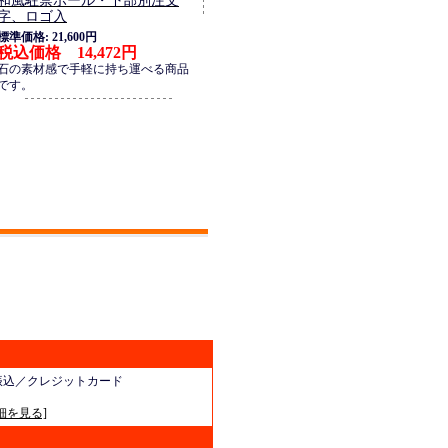
和風駐禁ポール・下部別注文
字、ロゴ入
標準価格: 21,600円
税込価格 14,472円
石の素材感で手軽に持ち運べる商品
です。
振込／クレジットカード
細を見る]