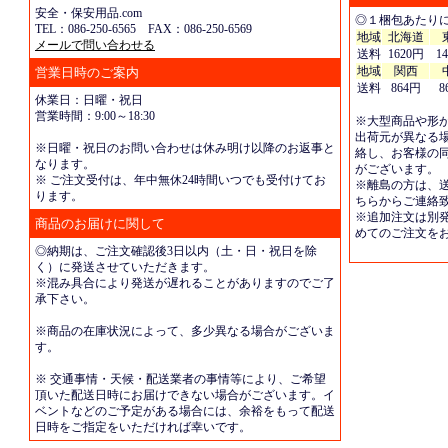
安全・保安用品.com
◎１梱包あたり
TEL：086-250-6565 FAX：086-250-6569
地域
北海道
メールで問い合わせる
送料
1620円
1
地域
関西
営業日時のご案内
送料
864円
8
休業日：日曜・祝日
営業時間：9:00～18:30
※大型商品や形
出荷元が異なる
※日曜・祝日のお問い合わせは休み明け以降のお返事と
絡し、お客様の
なります。
がございます。
※ ご注文受付は、年中無休24時間いつでも受付けてお
※離島の方は、
ります。
ちらからご連絡
※追加注文は別
商品のお届けに関して
めてのご注文を
◎納期は、ご注文確認後3日以内（土・日・祝日を除
く）に発送させていただきます。
※混み具合により発送が遅れることがありますのでご了
承下さい。
※商品の在庫状況によって、多少異なる場合がございま
す。
※ 交通事情・天候・配送業者の事情等により、ご希望
頂いた配送日時にお届けできない場合がございます。イ
ベントなどのご予定がある場合には、余裕をもって配送
日時をご指定をいただければ幸いです。