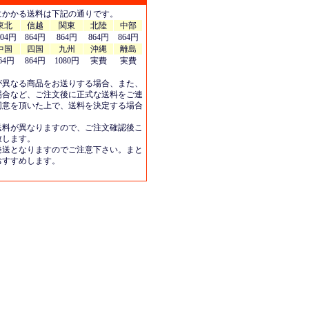
にかかる送料は下記の通りです。
東北
信越
関東
北陸
中部
404円
864円
864円
864円
864円
中国
四国
九州
沖縄
離島
64円
864円
1080円
実費
実費
が異なる商品をお送りする場合、また、
場合など、ご注文後に正式な送料をご連
同意を頂いた上で、送料を決定する場合
送料が異なりますので、ご注文確認後こ
致します。
発送となりますのでご注意下さい。まと
おすすめします。