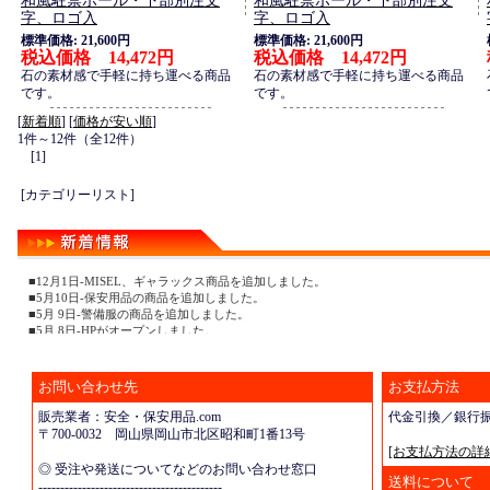
和風駐禁ポール・下部別注文
和風駐禁ポール・下部別注文
字、ロゴ入
字、ロゴ入
標準価格: 21,600円
標準価格: 21,600円
税込価格 14,472円
税込価格 14,472円
石の素材感で手軽に持ち運べる商品
石の素材感で手軽に持ち運べる商品
です。
です。
[
新着順
] [
価格が安い順
]
1件～12件（全12件）
[1]
[カテゴリーリスト]
■12月1日-MISEL、ギャラックス商品を追加しました。
■5月10日-保安用品の商品を追加しました。
■5月 9日-警備服の商品を追加しました。
■5月 8日-HPがオープンしました。
お問い合わせ先
お支払方法
販売業者：安全・保安用品.com
代金引換／銀行
〒700-0032 岡山県岡山市北区昭和町1番13号
[お支払方法の詳
◎ 受注や発送についてなどのお問い合わせ窓口
送料について
------------------------------------------