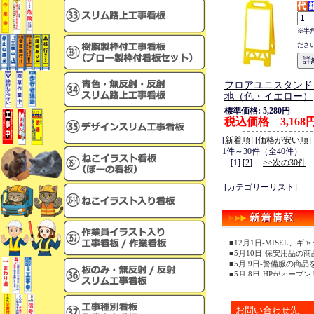
※半
ださ
フロアユニスタンド
地（色・イエロー）
標準価格: 5,280円
税込価格 3,168
[
新着順
] [
価格が安い順
]
1件～30件（全40件）
[1] [
2
]
>>次の30件
[カテゴリーリスト]
■12月1日-MISEL
■5月10日-保安用品の
■5月 9日-警備服の商
■5月 8日-HPがオープ
お問い合わせ先