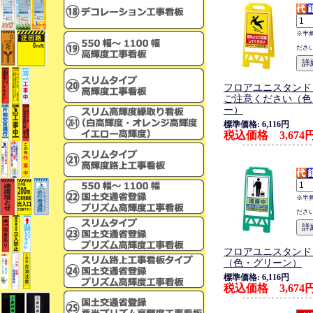
※半
ださ
フロアユニスタンド
ご注意ください（色
ー）
標準価格: 6,116円
税込価格 3,674
※半
ださ
フロアユニスタンド
（色・グリーン）
標準価格: 6,116円
税込価格 3,674