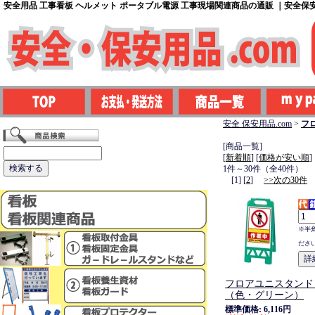
安全用品 工事看板 ヘルメット ポータブル電源 工事現場関連商品の通販 ｜安全保安用
安全 保安用品.com
>
フ
[商品一覧]
[
新着順
] [
価格が安い順
]
1件～30件（全40件）
[1] [
2
]
>>次の30件
※半
ださ
フロアユニスタンド
（色・グリーン）
標準価格: 6,116円