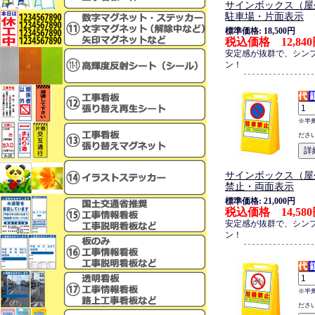
サインボックス（屋
駐車場・片面表示
標準価格: 18,500円
税込価格 12,84
安定感が抜群で、シン
ン！
※半
ださ
サインボックス（屋
禁止・両面表示
標準価格: 21,000円
税込価格 14,58
安定感が抜群で、シン
ン！
※半
ださ