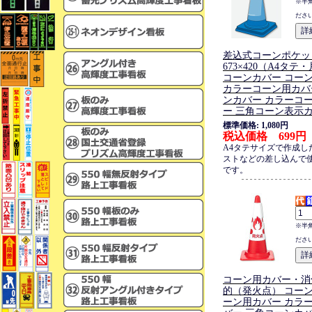
※半
ださ
差込式コーンポケッ
673×420（A4タ
コーンカバー コー
カラーコーン用カバ
ンカバー カラーコ
ー 三角コーン表示
標準価格: 1,080円
税込価格 699円
A4タテサイズで作成し
ストなどの差し込んで
です。
※半
ださ
コーン用カバー・消
的（発火点） コーン
ーン用カバー カラ