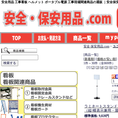
安全用品 工事看板 ヘルメット ポータブル電源 工事現場関連商品の通販 ｜安全保安用
安全 保安用品.com
>
ユ
[商品一覧]
[
新着順
] [
価格が安い順
]
1件～30件（全869件）
[1] [
2
] [
3
] [
4
] [
5
] [
6
] [
7
]
※半
ださ
ラミネートスタンド
（縦/横表示兼用・
標準価格: 9,828円