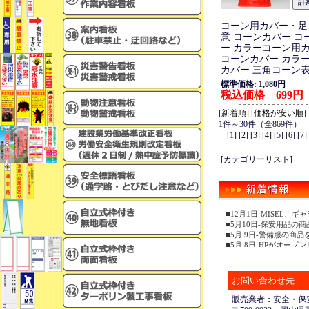
コーン用カバー・足
意 コーンカバー コ
ー カラーコーン用カ
コーンカバー カラ
カバー 三角コーン
標準価格: 1,080円
税込価格 699円
[
新着順
] [
価格が安い順
]
1件～30件（全869件）
[1] [
2
] [
3
] [
4
] [
5
] [
6
] [
7
]
[カテゴリーリスト]
■12月1日-MISEL
■5月10日-保安用品の
■5月 9日-警備服の商
■5月 8日-HPがオープ
お問い合わせ先
販売業者：安全・保安