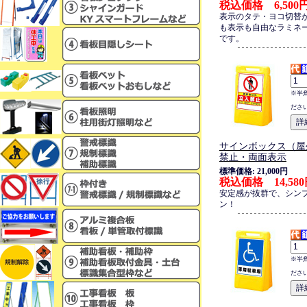
税込価格 6,500
表示のタテ・ヨコ切替
も表示も自由なラミネ
です。
※半
ださ
サインボックス（屋
禁止・両面表示
標準価格: 21,000円
税込価格 14,58
安定感が抜群で、シン
ン！
※半
ださ