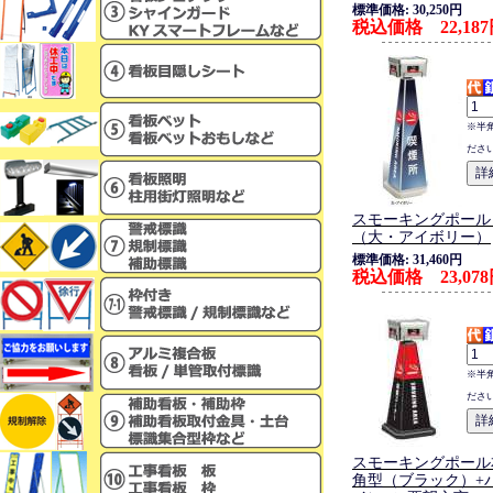
標準価格: 30,250円
税込価格 22,18
※半
ださ
スモーキングポール
（大・アイボリー）
標準価格: 31,460円
税込価格 23,07
※半
ださ
スモーキングポール
角型（ブラック）+