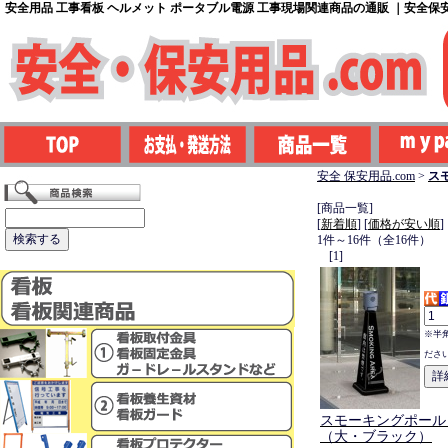
安全用品 工事看板 ヘルメット ポータブル電源 工事現場関連商品の通販 ｜安全保安用
安全 保安用品.com
>
ス
[商品一覧]
[
新着順
] [
価格が安い順
]
1件～16件（全16件）
[1]
※半
ださ
スモーキングポール
（大・ブラック）