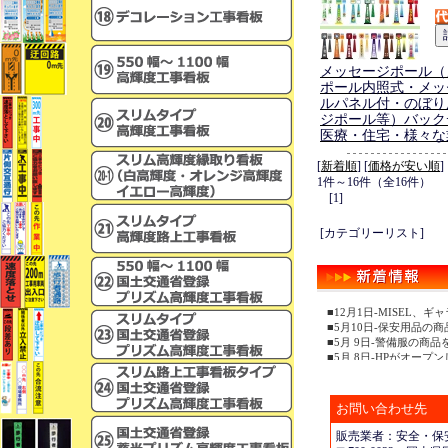
メッセージポール（
ポール内照式・メッ
ルパネル付・のぼり
ジポール等）バック
医療・住宅・様々な
[
新着順
] [
価格が安い順
]
1件～16件（全16件）
[1]
[カテゴリーリスト]
■12月1日-MISEL
■5月10日-保安用品の
■5月 9日-警備服の商
■5月 8日-HPがオープ
お問い合わせ先
販売業者：安全・保安