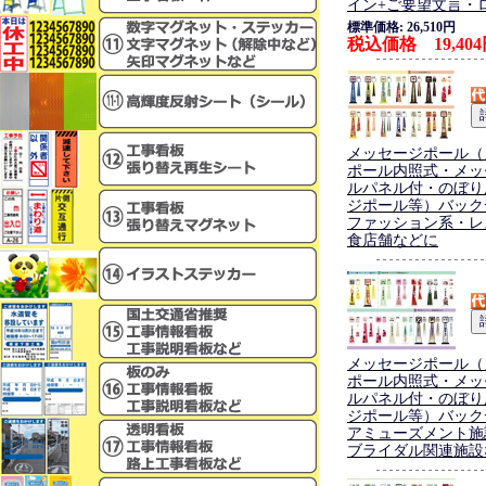
イン+ご要望文言・
標準価格: 26,510円
税込価格 19,40
メッセージポール（
ポール内照式・メッ
ルパネル付・のぼり
ジポール等）バック
ファッション系・レ
食店舗などに
メッセージポール（
ポール内照式・メッ
ルパネル付・のぼり
ジポール等）バック
アミューズメント施
ブライダル関連施設