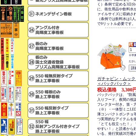
く）条例で定める3日
に、衛生用品や飲料水が
ァイルサイズに収納さ
（条例では飲料水は1人
で9リットル必要です。
※半
ださ
ガチャピン・ムック
＜バックパック＞
税込価格 3,300
バックパックは、 “防
入りフード、夜間の視
フレクター付き。笛・
（※）・一体型ミニLE
薄コンパクトポンチョ
つ実用的なアイテムを
「とても役立った！」
やすい！」と読者から
いる、発行実績20万冊