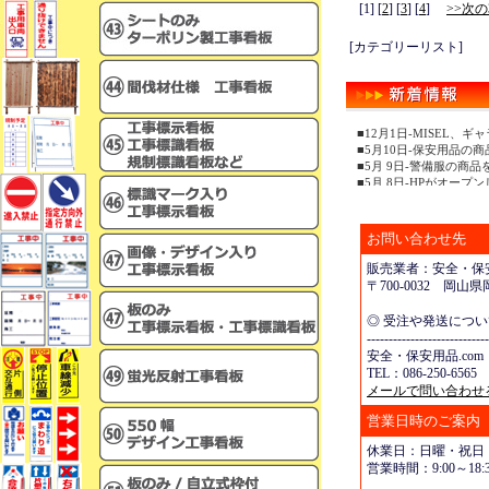
[1] [
2
] [
3
] [
4
]
>>次の
[カテゴリーリスト]
■12月1日-MISEL
■5月10日-保安用品の
■5月 9日-警備服の商
■5月 8日-HPがオープ
お問い合わせ先
販売業者：安全・保安
〒700-0032 岡
◎ 受注や発送につ
----------------------------
安全・保安用品.com
TEL：086-250-6565 
メールで問い合わせ
営業日時のご案内
休業日：日曜・祝日
営業時間：9:00～18:3