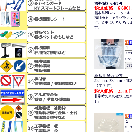
標準価格: 6,480円
税込価格 6,696
熊本県PRマスコットキ
2011ゆるキャラグラン
す。背中にいろいろつ
す。
※半
ださ
非常用給水袋3L・
325mm×295mm・
（マチ付）
税込価格 2,310
非常時の水の確保に便
す。
※半