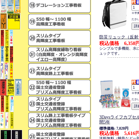
※半
ださ
防災リュック（反射
税込価格 6,358
シンプルで多機能、水
ュックです。
※半
ださ
3Daysライフカプセ
間5年
標準価格: 7,020円
税込価格 5,616
送料無料（離島など一