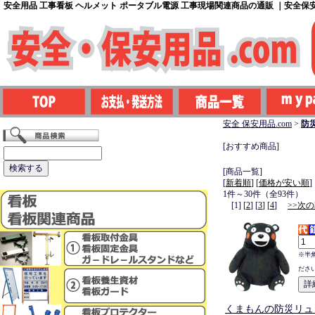
安全用品 工事看板 ヘルメット ポータブル電源 工事現場関連商品の通販 ｜安全保安用
安全 保安用品.com
>
防
[おすすめ商品]
[商品一覧]
[
新着順
] [
価格が安い順
]
1件～30件（全93件）
[1] [
2
] [
3
] [
4
]
>>次の
※半
ださ
くまもんの防災リュ