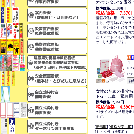
オ/ランタン/充電器
標準価格: 11,000円
税込価格 7,370
情報収集に用にラジオ
まら、停電時の明かり
ト、ランタンも必要で
も乾電池があれば充電
とスマートフォン用の
ットした商品です。
※半
ださ
女性のための非常持
ト-2・11点（緊急用
標準価格: 7,344円
税込価格 4,590
A4サイズの非常用持出
ます。
[
新着順
] [
価格が安い順
]
1件～30件（全93件）