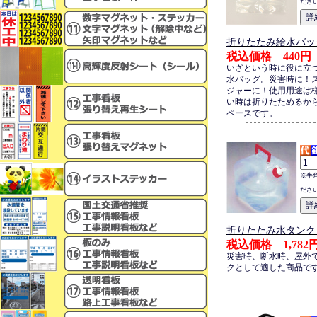
ださ
折りたたみ給水バッグ
税込価格 440円
いざという時に役に立
水バッグ。災害時に！ス
ジャーに！使用用途は
い時は折りたためるか
ペースです。
※半
ださ
折りたたみ水タンク（
税込価格 1,782
災害時、断水時、屋外
クとして適した商品で