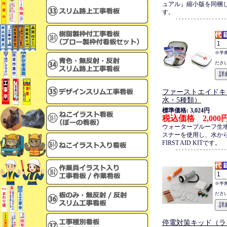
ュアル』縮小版を同梱
す。
※半
ださ
ファーストエイドキ
水・5種類）
標準価格: 3,024円
税込価格 2,000
ウォーターブルーフ生
スナーを使用し、水か
FIRST AID KITです。
※半
ださ
停電対策キッド（ラ