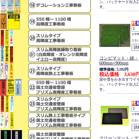
シ。バックヤード出入
す。
※半
ださ
コンビマット・緑・
600mm×900mm
標準価格: 5,192円
税込価格 3,630
泥や雪をかき出すワイ
シ。バックヤード出入
す。
※半
ださ
クリーンマット・グ