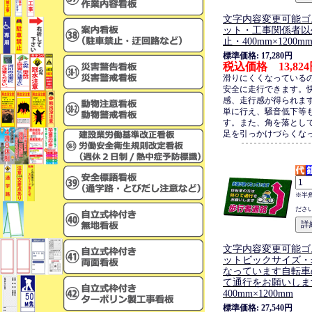
文字内容変更可能ゴ
ット・工事関係者以
止・400mm×1200m
標準価格: 17,280円
税込価格 13,82
滑りにくくなっている
安全に走行できます。
感、走行感が得られま
単に行え、騒音低下等
す。また、角を落とし
足を引っかけづらくな
※半
ださ
文字内容変更可能ゴ
ットビックサイズ・
なっています自転車
て通行をお願いしま
400mm×1200mm
標準価格: 27,540円