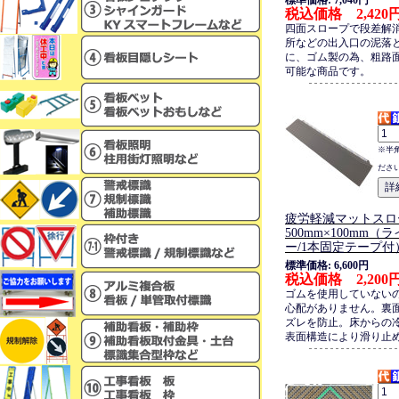
標準価格: 7,040円
税込価格 2,420
四面スロープで段差解
所などの出入口の泥落
に、ゴム製の為、粗路
可能な商品です。
※半
ださ
疲労軽減マットスロ
500mm×100mm（
ー/1本固定テープ付
標準価格: 6,600円
税込価格 2,200
ゴムを使用していない
心配がありません。裏
ズレを防止。床からの
表面構造により滑り止