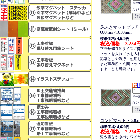
※半
ださ
足ふきマットプラ舟
600mm×1050mm
標準価格: 4,620円
税込価格 3,234
プラ舟60?140サイズ
マットを入れて水を入
泥落としや洗浄に使用
また事務所の玄関マッ
することも可能です。
※半
ださ
コンビマット・600mm
標準価格: 4,620円
税込価格 3,234
泥や雪をかき出すワイ