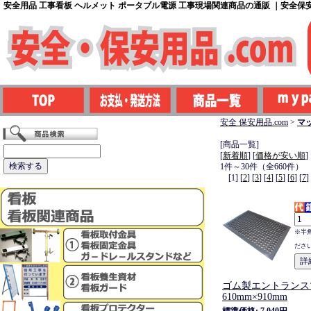
安全用品 工事看板 ヘルメット ポータブル電源 工事現場関連商品の通販 ｜安全保安用
安全 保安用品.com
>
マ
[商品一覧]
[
新着順
] [
価格が安い順
]
1件～30件（全660件）
[1] [
2
] [
3
] [
4
] [
5
] [
6
] [
7
]
※半
ださ
ゴム製エントランス
610mm×910mm