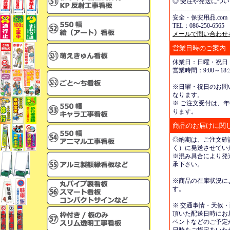
◎ 受注や発送につ
----------------------------
安全・保安用品.com
TEL：086-250-6565 
メールで問い合わせ
営業日時のご案内
休業日：日曜・祝日
営業時間：9:00～18:3
※日曜・祝日のお問
なります。
※ ご注文受付は、年
ります。
商品のお届けに関
◎納期は、ご注文確
く）に発送させてい
※混み具合により発
承下さい。
※商品の在庫状況に
す。
※ 交通事情・天候
頂いた配送日時にお
ベントなどのご予定