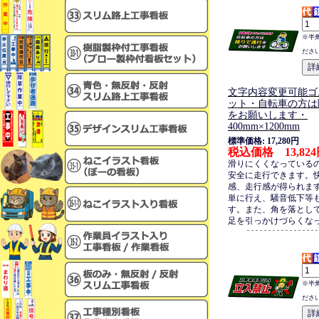
※半
ださ
文字内容変更可能ゴ
ット・自転車の方は
をお願いします・
400mm×1200mm
標準価格: 17,280円
税込価格 13,82
滑りにくくなっている
安全に走行できます。
感、走行感が得られま
単に行え、騒音低下等
す。また、角を落とし
足を引っかけづらくな
※半
ださ