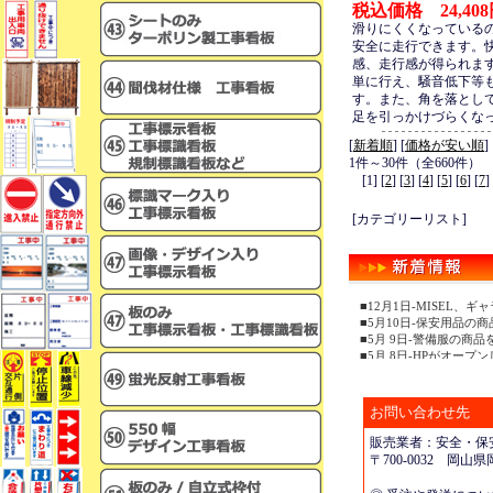
税込価格 24,40
滑りにくくなっている
安全に走行できます。
感、走行感が得られま
単に行え、騒音低下等
す。また、角を落とし
足を引っかけづらくな
[
新着順
] [
価格が安い順
]
1件～30件（全660件）
[1] [
2
] [
3
] [
4
] [
5
] [
6
] [
7
]
[カテゴリーリスト]
■12月1日-MISEL
■5月10日-保安用品の
■5月 9日-警備服の商
■5月 8日-HPがオープ
お問い合わせ先
販売業者：安全・保安
〒700-0032 岡