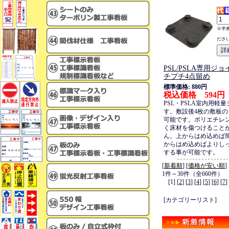
※半
ださ
PSL/PSLA専用ジ
チプチ4点留め
標準価格: 880円
税込価格 594円
PSL・PSLA室内用軽
す。敷設後4枚の敷板
可能です。ポリエチレ
く床材を傷つけること
ん。上からはめ込めば
からはめ込めばよりし
する事が可能です。
[
新着順
] [
価格が安い順
]
1件～30件（全660件）
[1] [
2
] [
3
] [
4
] [
5
] [
6
] [
7
]
[カテゴリーリスト]