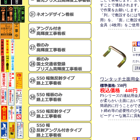
ことで装着します。立
すことで連結されます
で作業をお願いします
「列」で敷設するには
用）を、「面」に敷設
金具（4枚用）をご使用
※半
ださ
ワンタッチ土面用金
標準価格: 550円
税込価格 440円
PSシリーズの連結用金
が柔らかい土面におい
簡易的に行うことがで
ト締め等の必要性の少
ピーディーな施工に貢