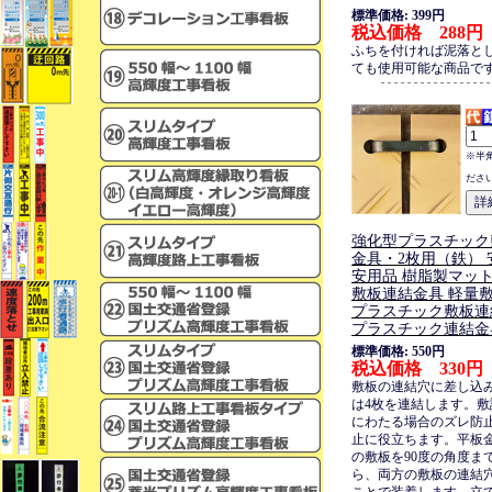
標準価格: 399円
税込価格 288円
ふちを付ければ泥落と
ても使用可能な商品で
※半
ださ
強化型プラスチック
金具・2枚用（鉄） 
安用品 樹脂製マッ
敷板連結金具 軽量
プラスチック敷板連
プラスチック連結金
標準価格: 550円
税込価格 330円
敷板の連結穴に差し込
は4枚を連結します。
にわたる場合のズレ防
止に役立ちます。平板
の敷板を90度の角度ま
ら、両方の敷板の連結