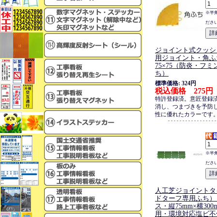
※半
ださ
ジョイント式クッシ
用ジョイント・角ふ
75×75（防炎・フ
ち）
標準価格: 324円
税込価格 275円
特許登録済。意匠登録
消し、つまづきを予防
性に優れたカラーです
※半
ださ
人工芝ジョイントタ
ドターフ専用ふち）
ス・縦75mm×横30
用・環境対応塩ビ不