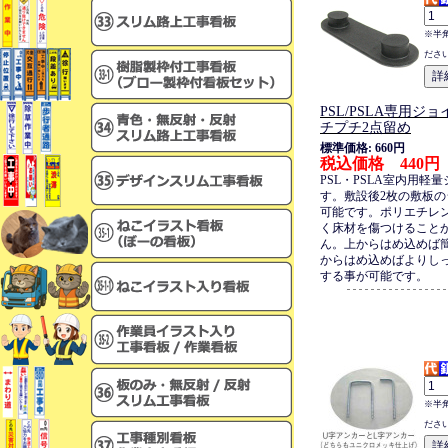
※半
ださ
PSL/PSLA専用ジ
チプチ2点留め
標準価格: 660円
税込価格 440円
PSL・PSLA室内用軽
す。敷設後2枚の敷板
可能です。ポリエチレ
く床材を傷つけること
ん。上からはめ込めば
からはめ込めばよりし
する事が可能です。
※半
ださ