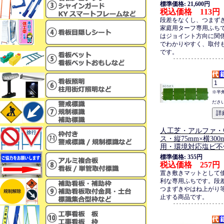
標準価格: 21,600円
税込価格 113円
段差をなくし、つまず
家庭用ターフ専用ふち
はジョイント方向に関
でわかりやすく、取付
です。
※半
ださ
人工芝・アルファ・
ス・縦75mm×横30
用・環境対応塩ビ不
標準価格: 355円
税込価格 257円
置き敷きマットとして
利な専用ふちです。段
つまずきやはね上がり
止する商品です。