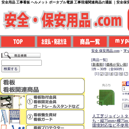
安全用品 工事看板 ヘルメット ポータブル電源 工事現場関連商品の通販 ｜安全保安用
安全 保安用品.com
>
マ
[商品一覧]
[
新着順
] [
価格が安い順
]
1件～30件（全660件）
[1] [
2
] [
3
] [
4
] [
5
] [
6
] [
7
]
※半
ださ
人工芝ジョイントタ
ち・縦75mm×横75
環境対応塩ビ不使用