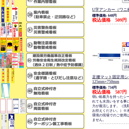
U字アンカー（ワニ
標準価格: 648円
税込価格 509円
※半
ださ
足腰マット固定用シ
125mm×750mm
標準価格: 734円
税込価格 587円
弱い粘着力を持ったシ
れても水洗いをする事
力が復活します。（洗
お控えください。）※
環境の現場でのご使用
ません。