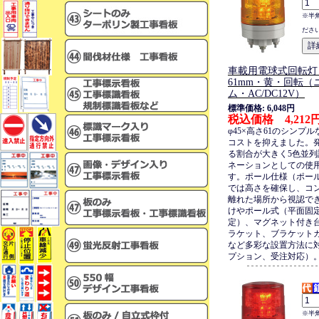
※半
ださ
車載用電球式回転灯・
61mm・黄・回転（
ム・AC/DC12V）
標準価格: 6,048円
税込価格 4,212
φ45×高さ61のシンプ
コストを抑えました。
る割合が大きく5色並
ネーションとしての使
す。ポール仕様（ポール
では高さを確保し、コ
離れた場所から視認で
けやポール式（平面固
定）、マグネット付き
ラケット、ブラケット
など多彩な設置方法に
プション、受注対応）
※半