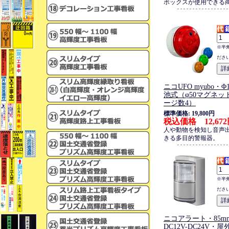
ボックスが使用できる
※半
ださ
ニコUFO myubo・
池式（φ50マグネッ
ージ数4）
標準価格: 19,800円
税込価格 12,67
人や動物を検知し音声
きる多目的警報器。
※半
ださ
ニコアラート・85m
DC12V-DC24V・