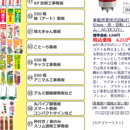
ださ
車載用電球式回転灯・
61mm・赤・回転（
ム・AC/DC12V）
標準価格: 6,048円
税込価格 4,212
φ45×高さ61のシンプ
コストを抑えました。
る割合が大きく5色並
ネーションとしての使
す。ポール仕様（ポール
では高さを確保し、コ
離れた場所から視認で
けやポール式（平面固
定）、マグネット付き
ラケット、ブラケット
など多彩な設置方法に
プション、受注対応）
[
新着順
] [
価格が安い順
]
1件～30件（全389件）
[1] [
2
] [
3
] [
4
] [
5
] [
6
] [
7
]
[カテゴリーリスト]