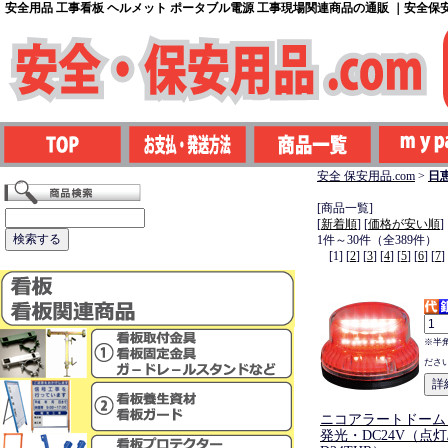
安全用品 工事看板 ヘルメット ポータブル電源 工事現場関連商品の通販 ｜安全保安用
安全 保安用品.com
>
日
[商品一覧]
[
新着順
] [
価格が安い順
]
1件～30件（全389件）
[1] [
2
] [
3
] [
4
] [
5
] [
6
] [
7
]
※半
ださ
ニコアラートドーム・
発光・DC24V（点灯/