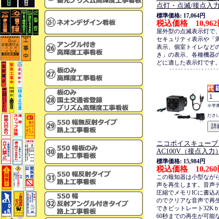
点灯・点滅/接点入
標準価格: 17,064円
税込価格 10,96
屋外型の点滅表示灯で
セキュリティ表示や「満
表示、個室トイレなどの
き」の表示、各種機器
どに適した表示灯です
※半
ださ
ニコボイスキューブ・
AC100V（接点入力
標準価格: 15,984円
税込価格 10,26
この報知器は小型ながら
声を再生します。音声
圧縮でメモリICに書込
のでクリアな音声で再
できビットレート32K
60秒までの再生が可能