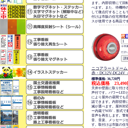
ます。内部切替にて回
べます。また、待機時
して微点灯することも
付けは市販の住宅用埋
スが使用できる商品で
※半
ださ
ニコアラートドーム・
赤・DC12V-DC24
標準価格: 36,720円
税込価格 23,49
天井や壁面に取り付け
声付です。パワーLED
により屋外の昼間でも
認できます。内部切替
滅が選べます。屋外対
ー内蔵でWAV．形式で
音声を再生します。警
音、音楽、メッセージ
す。取付けは市販の住