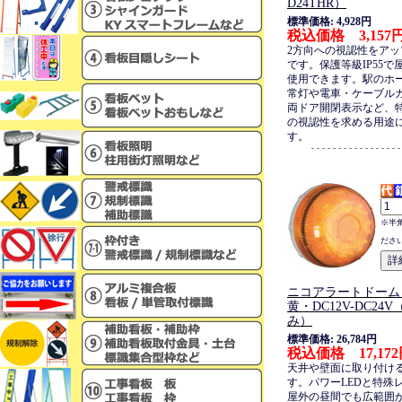
D24THR）
標準価格: 4,928円
税込価格 3,157
2方向への視認性をア
です。保護等級IP55で
使用できます。駅のホ
常灯や電車・ケーブル
両ドア開閉表示など、
の視認性を求める用途
す。
※半
ださ
ニコアラートドーム・
黄・DC12V-DC24
み）
標準価格: 26,784円
税込価格 17,17
天井や壁面に取り付け
す。パワーLEDと特殊
屋外の昼間でも広範囲