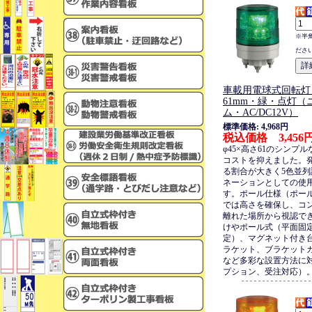
※半
ださ
車載用電球式回転灯・
61mm・緑・点灯（
ム・AC/DC12V）
標準価格: 4,968円
税込価格 3,456
φ45×高さ61のシンプ
コストを抑えました。
る割合が大きく5色並
ネーションとしての使
す。ポール仕様（ポール
では高さを確保し、コ
離れた場所から視認で
けやポール式（平面固
定）、マグネット付き
ラケット、ブラケット
など多彩な設置方法に
プション、受注対応）