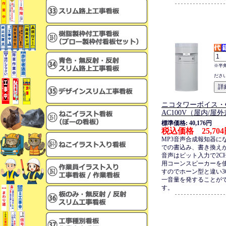
※半
ださ
ニコタワーボイス・Φ
AC100V（屋内/屋
標準価格: 40,176円
税込価格 25,70
MP3音声合成報知器に
での書込み、書き換え
音声はビット入力で2C
用コーンスピーカーを
すのでホーン型と違い36
一音量を発することが
す。