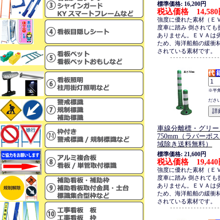
標準価格: 16,200円
税込価格 14,58
強度に優れた素材（Ｅ
度車に踏み 倒されても
ありません。ＥＶＡは
ため、海洋船舶の緩衝
されている素材です。
※半
ださ
車線分離標・グリー
750mm（ラバーポ
域除き送料無料）
標準価格: 21,600円
税込価格 19,44
強度に優れた素材（Ｅ
度車に踏み 倒されても
ありません。ＥＶＡは
ため、海洋船舶の緩衝
されている素材です。