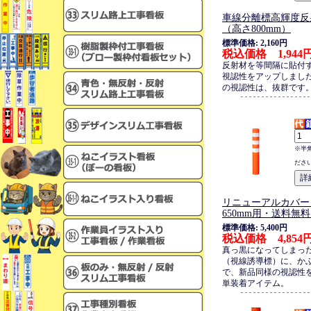
車線分離標高輝度反
（高さ800mm）
標準価格: 2,160円
税込価格 1,944
反射材を等間隔に貼付
視認性をアップしまし
の視認性は、抜群です
※半
ださ
リニューアルカバー
650mm用・送料無
標準価格: 5,400円
税込価格 4,854
真っ黒になってしまっ
（視線誘導標）に、か
で、新品同様の視認性
単装着アイテム。