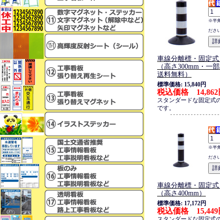
※半
ださ
車線分離標・固定式
（高さ300mm・一
送料無料）
標準価格: 15,840円
税込価格 14,86
スタンダードな固定式
です。
※半
ださ
車線分離標・固定式
（高さ400mm）
標準価格: 17,172円
税込価格 15,44
スタンダードな固定式