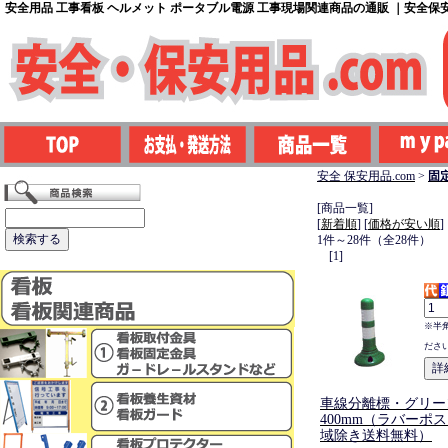
安全用品 工事看板 ヘルメット ポータブル電源 工事現場関連商品の通販 ｜安全保安用
安全 保安用品.com
>
固
[商品一覧]
[
新着順
] [
価格が安い順
]
1件～28件（全28件）
[1]
※半
ださ
車線分離標・グリー
400mm（ラバーポ
域除き送料無料）