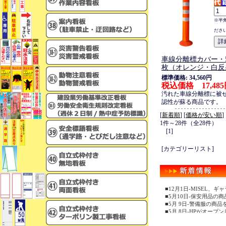
※半
ださ
車線分離標カバー・59
枚（オレンジ・白反
標準価格: 34,560円
税込価格 17,48
汚れた車線分離標に被
認性が蘇る商品です。
[
新着順
] [
価格が安い順
]
1件～28件（全28件）
[1]
[カテゴリーリスト]
■12月1日-MISEL
■5月10日-保安用品の
■5月 9日-警備服の商
■5月 8日-HPがオープ