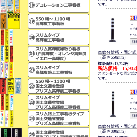
です。
※半
ださ
車線分離標・固定式
（高さ650mm）
標準価格: 17,712円
税込価格 15,93
スタンダードな固定式
です。
※半
ださ
車線分離標・固定式
（高さ800mm）