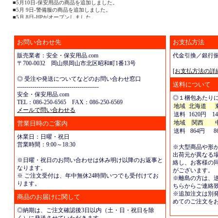
■5月10日-保安用品の商品を追加しました。
■5月 9日-警備服の商品を追加しました。
■5月 8日-HPがオープンしました。
お問い合わせ先
お支払方法
販売業者：安全・保安用品.com
代金引換／銀行
〒700-0032 岡山県岡山市北区昭和町1番13号
[お支払方法の詳
◎ 受注や発送についてなどのお問い合わせ窓口
送料について
------------------------------------------
安全・保安用品.com
◎１梱包あたり
TEL：086-250-6565 FAX：086-250-6569
地域
北海道
メールで問い合わせる
送料
1620円
1
地域
関西
営業日時のご案内
送料
864円
8
休業日：日曜・祝日
営業時間：9:00～18:30
※大型商品や形
出荷元が異なる
※日曜・祝日のお問い合わせは休み明け以降のお返事と
絡し、お客様の
なります。
がございます。
※ ご注文受付は、年中無休24時間いつでも受付けてお
※離島の方は、
ります。
ちらからご連絡
※追加注文は別
商品のお届けに関して
めてのご注文を
◎納期は、ご注文確認後3日以内（土・日・祝日を除