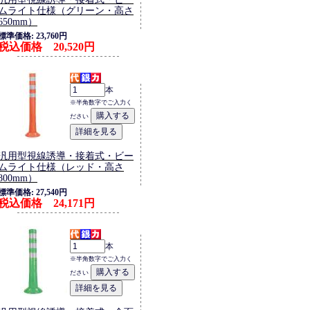
ムライト仕様（グリーン・高さ
650mm）
標準価格: 23,760円
税込価格 20,520円
本
※半角数字でご入力く
ださい
汎用型視線誘導・接着式・ビー
ムライト仕様（レッド・高さ
800mm）
標準価格: 27,540円
税込価格 24,171円
本
※半角数字でご入力く
ださい