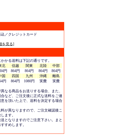
振込／クレジットカード
細を見る]
にかかる送料は下記の通りです。
東北
信越
関東
北陸
中部
404円
864円
864円
864円
864円
中国
四国
九州
沖縄
離島
64円
864円
1080円
実費
実費
が異なる商品をお送りする場合、また、
場合など、ご注文後に正式な送料をご連
同意を頂いた上で、送料を決定する場合
送料が異なりますので、ご注文確認後こ
致します。
発送となりますのでご注意下さい。まと
おすすめします。