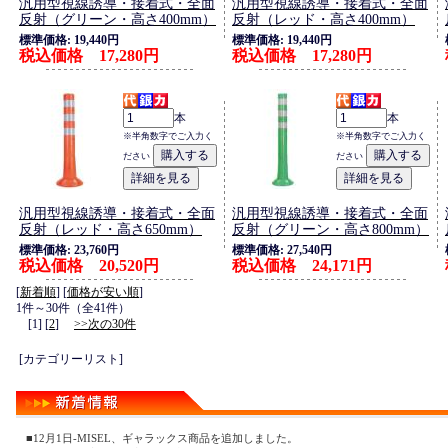
汎用型視線誘導・接着式・全面
汎用型視線誘導・接着式・全面
反射（グリーン・高さ400mm）
反射（レッド・高さ400mm）
標準価格: 19,440円
標準価格: 19,440円
税込価格 17,280円
税込価格 17,280円
本
本
※半角数字でご入力く
※半角数字でご入力く
ださい
ださい
汎用型視線誘導・接着式・全面
汎用型視線誘導・接着式・全面
反射（レッド・高さ650mm）
反射（グリーン・高さ800mm）
標準価格: 23,760円
標準価格: 27,540円
税込価格 20,520円
税込価格 24,171円
[
新着順
] [
価格が安い順
]
1件～30件（全41件）
[1] [
2
]
>>次の30件
[カテゴリーリスト]
■12月1日-MISEL、ギャラックス商品を追加しました。