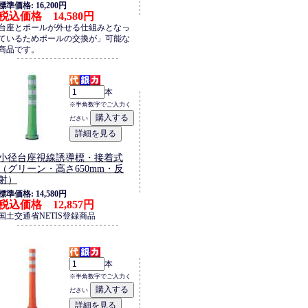
標準価格: 16,200円
税込価格 14,580円
台座とポールが外せる仕組みとなっ
ているためポールの交換が」可能な
商品です。
本
※半角数字でご入力く
ださい
小径台座視線誘導標・接着式
（グリーン・高さ650mm・反
射）
標準価格: 14,580円
税込価格 12,857円
国土交通省NETIS登録商品
本
※半角数字でご入力く
ださい