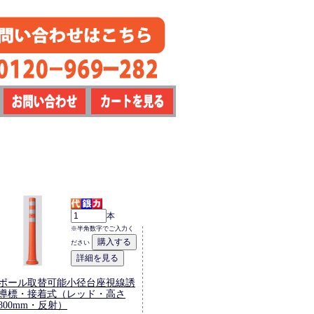
本
※半角数字でご入力く
ださい
ポール取替可能小径台座視線誘
導標・接着式（レッド・高さ
800mm・反射）