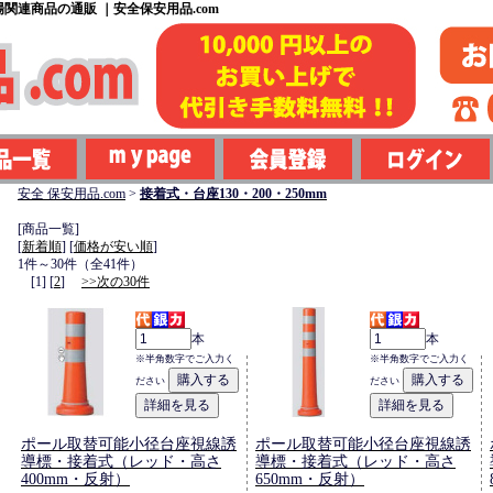
関連商品の通販 ｜安全保安用品.com
安全 保安用品.com
>
接着式・台座130・200・250mm
[商品一覧]
[
新着順
] [
価格が安い順
]
1件～30件（全41件）
[1] [
2
]
>>次の30件
本
本
※半角数字でご入力く
※半角数字でご入力く
ださい
ださい
ポール取替可能小径台座視線誘
ポール取替可能小径台座視線誘
導標・接着式（レッド・高さ
導標・接着式（レッド・高さ
400mm・反射）
650mm・反射）