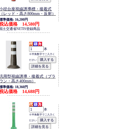
小径台座視線誘導標・接着式
（レッド・高さ800mm・反射）
標準価格: 16,200円
税込価格 14,580円
国土交通省NETIS登録商品
本
※半角数字でご入力く
ださい
汎用型視線誘導・接着式（ブラ
ウン・高さ400mm）
標準価格: 18,360円
税込価格 14,688円
本
※半角数字でご入力く
ださい