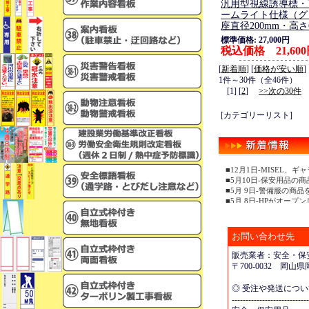
汎用型視線誘導標・
ームライト仕様（グ
座直径200mm・高さ
標準価格: 27,000円
税込価格 21,60
[
新着順
] [
価格が安い順
]
1件～30件（全46件）
[1] [
2
]
>>次の30件
[カテゴリーリスト]
■12月1日-MISEL
■5月10日-保安用品の
■5月 9日-警備服の商
■5月 8日-HPがオープ
お問い合わせ先
販売業者：安全・保安
〒700-0032 岡
◎ 受注や発送につ
----------------------------