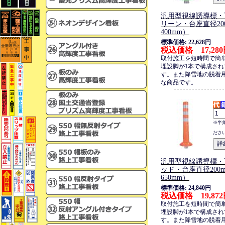
汎用型視線誘導標・
リーン・台座直径20
400mm）
標準価格: 22,628円
税込価格 17,28
取付施工を短時間で簡
埋設脚が1本で構成され
す。また降雪地の脱着
な商品です。
※半
ださ
汎用型視線誘導標・
ッド・台座直径200
650mm）
標準価格: 24,840円
税込価格 19,87
取付施工を短時間で簡
埋設脚が1本で構成され
す。また降雪地の脱着