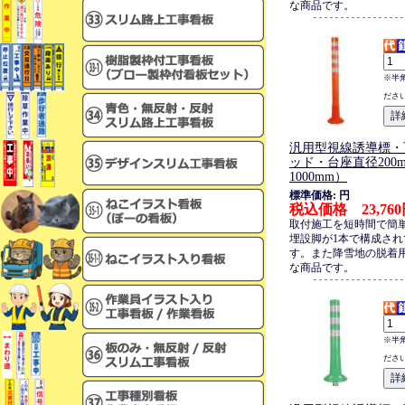
な商品です。
※半
ださ
汎用型視線誘導標・
ッド・台座直径200
1000mm）
標準価格: 円
税込価格 23,76
取付施工を短時間で簡
埋設脚が1本で構成され
す。また降雪地の脱着
な商品です。
※半
ださ