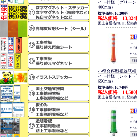
イト仕様（グリーン
400mm）
標準価格: 16,200円
税込価格 13,82
国土交通省NETIS登録
※半
ださ
小径台座型視線誘標
イト仕様（レッド・
650mm）
標準価格: 16,740円
税込価格 14,58
国土交通省NETIS登録
※半
ださ