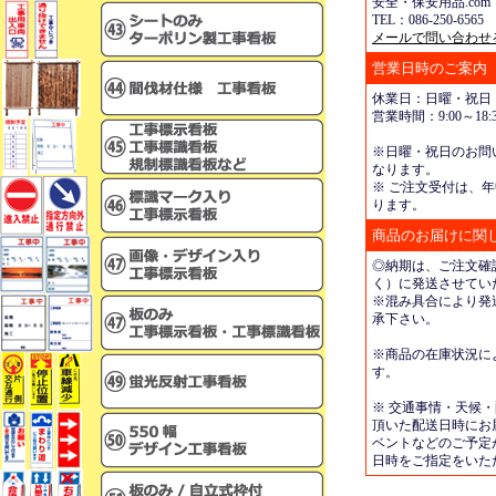
安全・保安用品.com
TEL：086-250-6565 
メールで問い合わせ
営業日時のご案内
休業日：日曜・祝日
営業時間：9:00～18:3
※日曜・祝日のお問
なります。
※ ご注文受付は、年
ります。
商品のお届けに関
◎納期は、ご注文確
く）に発送させてい
※混み具合により発
承下さい。
※商品の在庫状況に
す。
※ 交通事情・天候
頂いた配送日時にお
ベントなどのご予定
日時をご指定をいた