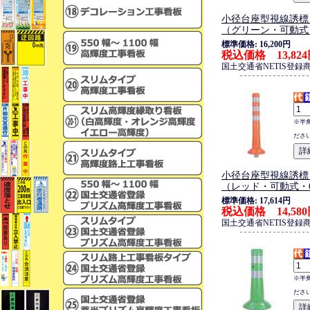
小径台座型視線誘標
（グリーン・可動式・
標準価格: 16,200円
税込価格 13,82
国土交通省NETIS登録
※半
ださ
小径台座型視線誘標
（レッド・可動式・6
標準価格: 17,614円
税込価格 14,58
国土交通省NETIS登録
※半
ださ