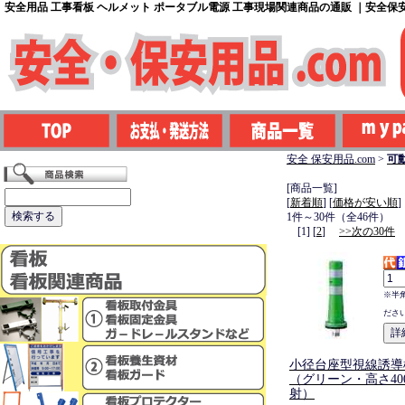
安全用品 工事看板 ヘルメット ポータブル電源 工事現場関連商品の通販 ｜安全保安用
安全 保安用品.com
>
可動
[商品一覧]
[
新着順
] [
価格が安い順
]
1件～30件（全46件）
[1] [
2
]
>>次の30件
※半
ださ
小径台座型視線誘導
（グリーン・高さ40
射）