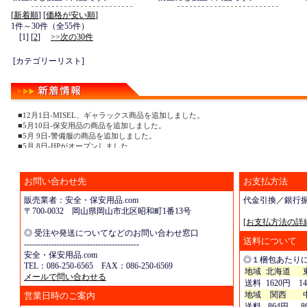
[
新着順
] [
価格が安い順
]
1件～30件（全55件）
[1] [
2
]
>>次の30件
[カテゴリーリスト]
■12月1日-MISEL、ギャラックス商品を追加しました。
■5月10日-保安用品の商品を追加しました。
■5月 9日-警備服の商品を追加しました。
■5月 8日-HPがオープンしました。
お問い合わせ先
お支払方法
販売業者：安全・保安用品.com
代金引換／銀行
〒700-0032 岡山県岡山市北区昭和町1番13号
[お支払方法の詳
◎ 受注や発送についてなどのお問い合わせ窓口
送料について
------------------------------------------
安全・保安用品.com
◎１梱包あたり
TEL：086-250-6565 FAX：086-250-6569
地域
北海道
メールで問い合わせる
送料
1620円
1
地域
関西
営業日時のご案内
送料
864円
8