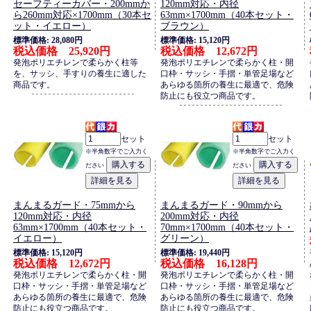
セーフティーカバー・200mmか
120mm対応・内径
ら260mm対応×1700mm（30本セ
63mm×1700mm（40本セット・
ット・イエロー）
ブラウン）
標準価格: 28,080円
標準価格: 15,120円
税込価格 25,920円
税込価格 12,672円
発泡ポリエチレンで柔らかく柱等
発泡ポリエチレンで柔らかく柱・開
を、サッシ、手すりの養生に適した
口枠・サッシ・手摺・単管足場など
商品です。
あらゆる箇所の養生に最適で、危険
防止にも役立つ商品です。
セット
セット
※半角数字でご入力く
※半角数字でご入力く
ださい
ださい
まんまるガード・75mmから
まんまるガード・90mmから
120mm対応・内径
200mm対応・内径
63mm×1700mm（40本セット・
70mm×1700mm（40本セット・
イエロー）
グリーン）
標準価格: 15,120円
標準価格: 19,440円
税込価格 12,672円
税込価格 16,128円
発泡ポリエチレンで柔らかく柱・開
発泡ポリエチレンで柔らかく柱・開
口枠・サッシ・手摺・単管足場など
口枠・サッシ・手摺・単管足場など
あらゆる箇所の養生に最適で、危険
あらゆる箇所の養生に最適で、危険
防止にも役立つ商品です。
防止にも役立つ商品です。