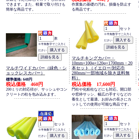
できます。また、軽量で取り付けも
作業集の基礎の汚れ、損傷を防止す
簡単な商品です。
る商品です。
セット
※半角数字でご入力く
本
ださい
※半角数字でご入力く
ださい
マルチキングカバー・
10mm×100φ×120φ×1700mm・20
マルチワイドカバー（緑色・シ
本セット（イエロー/対応巾
ョックレスカバー）
280mm/一部地域を除き送料無
料）
標準価格: 648円
税込価格 460円
税込価格 17,600円
200ミリの対応径が、サッシュやコン
門柱や化粧柱などにも対応。開口部
クリートの柱を包み込みます。
や窓枠サッシ、幅広の手すりなどの
養生として最適。お好みの長さにカ
ットしての使用が可能な商品です。
セット
セット
※半角数字でご入力く
※半角数字でご入力く
ださい
ださい