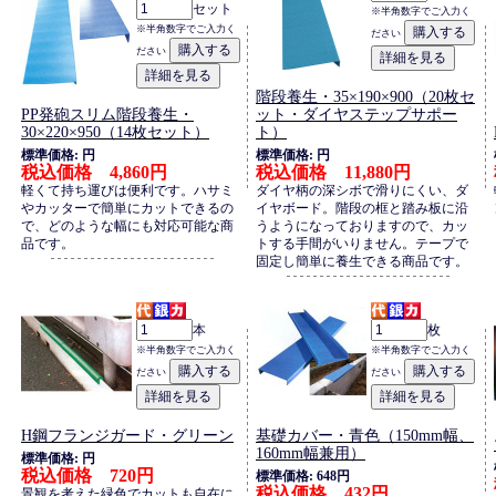
セット
※半角数字でご入力く
※半角数字でご入力く
ださい
ださい
階段養生・35×190×900（20枚セ
PP発砲スリム階段養生・
ット・ダイヤステップサポー
30×220×950（14枚セット）
ト）
標準価格: 円
標準価格: 円
税込価格 4,860円
税込価格 11,880円
軽くて持ち運びは便利です。ハサミ
ダイヤ柄の深シボで滑りにくい、ダ
やカッターで簡単にカットできるの
イヤボード。階段の框と踏み板に沿
で、どのような幅にも対応可能な商
うようになっておりますので、カッ
品です。
トする手間がいりません。テープで
固定し簡単に養生できる商品です。
本
枚
※半角数字でご入力く
※半角数字でご入力く
ださい
ださい
H鋼フランジガード・グリーン
基礎カバー・青色（150mm幅、
160mm幅兼用）
標準価格: 円
税込価格 720円
標準価格: 648円
税込価格 432円
景観を考えた緑色でカットも自在に