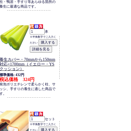
柱・鴨居・手すり等あらゆる箇所の
養生に最適な商品です。
本
※半角数字でご入力く
ださい
養生カバー・70mmから150mm
対応×1700mm（イエロー・YS
クッション）
標準価格: 432円
税込価格 324円
発泡ポリエチレンで柔らかく柱、サ
ッシ、手すりの養生に適した商品で
す。
セット
※半角数字でご入力く
ださい