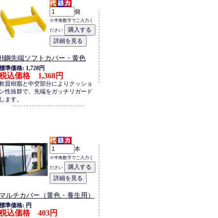
個
※半角数字でご入力く
ださい
H鋼先端ソフトカバー・黄色
標準価格: 1,728円
税込価格 1,368円
軟質樹脂と中空部分によりクッショ
ン性抜群で、先端をガッチリガード
します。
本
※半角数字でご入力く
ださい
マルチカバー（黄色・養生用）
標準価格: 円
税込価格 403円