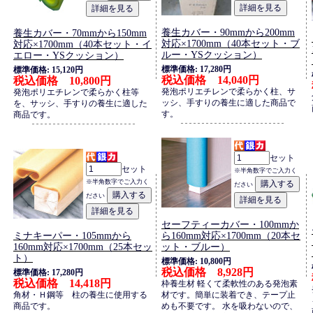
養生カバー・90mmから200mm
養生カバー・70mmから150mm
対応×1700mm（40本セット・ブ
対応×1700mm（40本セット・イ
ルー・YSクッション）
エロー・YSクッション）
標準価格: 17,280円
標準価格: 15,120円
税込価格 14,040円
税込価格 10,800円
発泡ポリエチレンで柔らかく柱、サ
発泡ポリエチレンで柔らかく柱等
ッシ、手すりの養生に適した商品で
を、サッシ、手すりの養生に適した
す。
商品です。
セット
セット
※半角数字でご入力く
※半角数字でご入力く
ださい
ださい
セーフティーカバー・100mmか
ミナキーパー・105mmから
ら160mm対応×1700mm（20本セ
160mm対応×1700mm（25本セッ
ット・ブルー）
ト）
標準価格: 10,800円
税込価格 8,928円
標準価格: 17,280円
税込価格 14,418円
枠養生材 軽くて柔軟性のある発泡素
角材・Ｈ鋼等 柱の養生に使用する
材です。簡単に装着でき、テープ止
商品です。
めも不要です。 水を吸わないので、