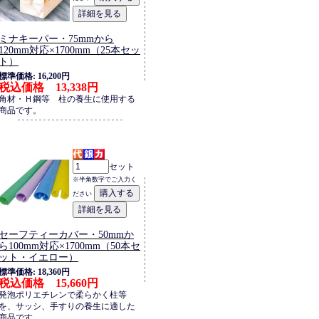
ミナキーパー・75mmから
120mm対応×1700mm（25本セッ
ト）
標準価格: 16,200円
税込価格 13,338円
角材・Ｈ鋼等 柱の養生に使用する
商品です。
セット
※半角数字でご入力く
ださい
セーフティーカバー・50mmか
ら100mm対応×1700mm（50本セ
ット・イエロー）
標準価格: 18,360円
税込価格 15,660円
発泡ポリエチレンで柔らかく柱等
を、サッシ、手すりの養生に適した
商品です。