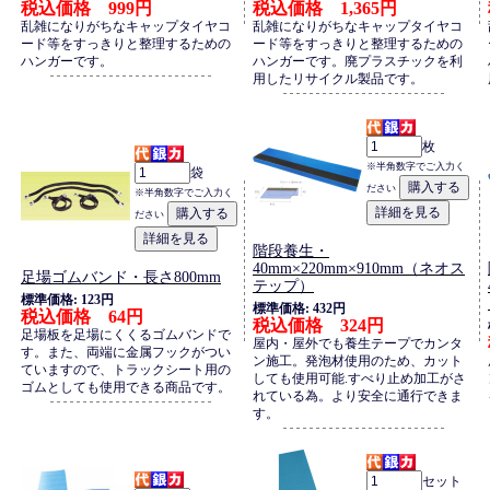
税込価格 999円
税込価格 1,365円
乱雑になりがちなキャップタイヤコ
乱雑になりがちなキャップタイヤコ
ード等をすっきりと整理するための
ード等をすっきりと整理するための
ハンガーです。
ハンガーです。廃プラスチックを利
用したリサイクル製品です。
枚
※半角数字でご入力く
袋
ださい
※半角数字でご入力く
ださい
階段養生・
40mm×220mm×910mm（ネオス
足場ゴムバンド・長さ800mm
テップ）
標準価格: 123円
標準価格: 432円
税込価格 64円
税込価格 324円
足場板を足場にくくるゴムバンドで
屋内・屋外でも養生テープでカンタ
す。また、両端に金属フックがつい
ン施工。発泡材使用のため、カット
ていますので、トラックシート用の
しても使用可能.すべり止め加工がさ
ゴムとしても使用できる商品です。
れている為。より安全に通行できま
す。
セット