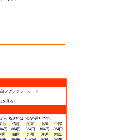
振込／クレジットカード
細を見る]
にかかる送料は下記の通りです。
東北
信越
関東
北陸
中部
404円
864円
864円
864円
864円
中国
四国
九州
沖縄
離島
64円
864円
1080円
実費
実費