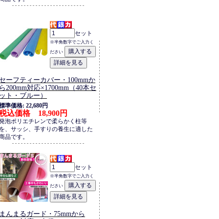
セット
※半角数字でご入力く
ださい
セーフティーカバー・100mmか
ら200mm対応×1700mm（40本セ
ット・ブルー）
標準価格: 22,680円
税込価格 18,900円
発泡ポリエチレンで柔らかく柱等
を、サッシ、手すりの養生に適した
商品です。
セット
※半角数字でご入力く
ださい
まんまるガード・75mmから