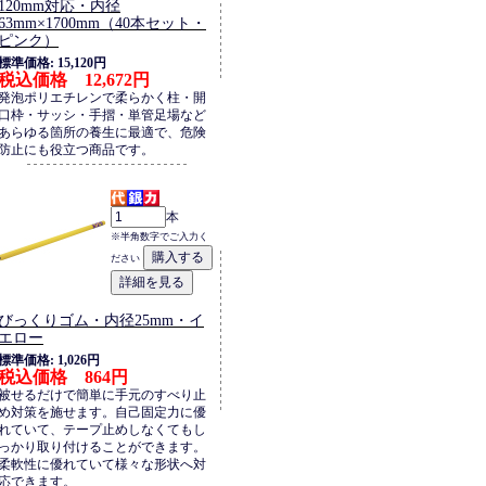
120mm対応・内径
63mm×1700mm（40本セット・
ピンク）
標準価格: 15,120円
税込価格 12,672円
発泡ポリエチレンで柔らかく柱・開
口枠・サッシ・手摺・単管足場など
あらゆる箇所の養生に最適で、危険
防止にも役立つ商品です。
本
※半角数字でご入力く
ださい
びっくりゴム・内径25mm・イ
エロー
標準価格: 1,026円
税込価格 864円
被せるだけで簡単に手元のすべり止
め対策を施せます。自己固定力に優
れていて、テープ止めしなくてもし
っかり取り付けることができます。
柔軟性に優れていて様々な形状へ対
応できます。