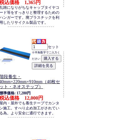
税込価格 1,365円
乱雑になりがちなキャップタイヤコ
ード等をすっきりと整理するための
ハンガーです。廃プラスチックを利
用したリサイクル製品です。
セット
※半角数字でご入力く
ださい
階段養生・
40mm×220mm×910mm（40枚セ
ット・ネオステップ）
標準価格: 17,280円
税込価格 12,000円
屋内・屋外でも養生テープでカンタ
ン施工。すべり止め加工がされてい
る為。より安全に通行できます。