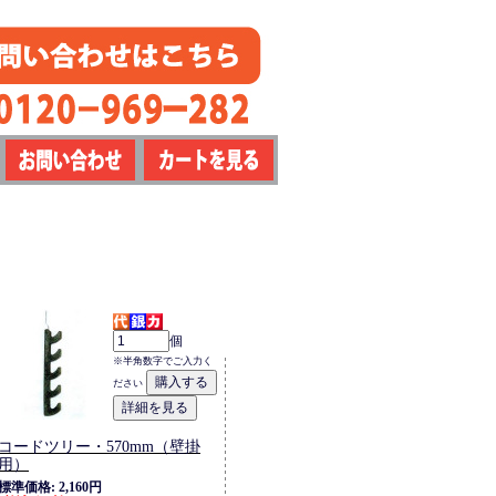
個
※半角数字でご入力く
ださい
コードツリー・570mm（壁掛
用）
標準価格: 2,160円