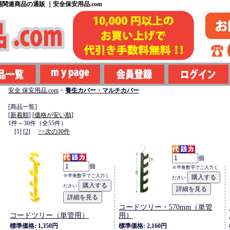
関連商品の通販 ｜安全保安用品.com
安全 保安用品.com
>
養生カバー・マルチカバー
[商品一覧]
[
新着順
] [
価格が安い順
]
1件～30件（全55件）
[1] [
2
]
>>次の30件
個
個
※半角数字でご入力く
※半角数字でご入力く
ださい
ださい
コードツリー・570mm（単管
コードツリー（単管用）
用）
標準価格: 1,350円
標準価格: 2,160円