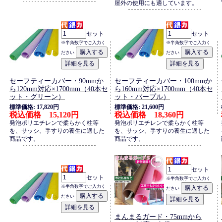
屋外の使用にも適しています。
セット
セット
※半角数字でご入力く
※半角数字でご入力く
ださい
ださい
セーフティーカバー・90mmか
セーフティーカバー・100mmか
ら120mm対応×1700mm（40本セ
ら160mm対応×1700mm（40本セ
ット・グリーン）
ット・パープル）
標準価格: 17,820円
標準価格: 21,600円
税込価格 15,120円
税込価格 18,360円
発泡ポリエチレンで柔らかく柱等
発泡ポリエチレンで柔らかく柱等
を、サッシ、手すりの養生に適した
を、サッシ、手すりの養生に適した
商品です。
商品です。
セット
セット
※半角数字でご入力く
※半角数字でご入力く
ださい
ださい
まんまるガード・75mmから