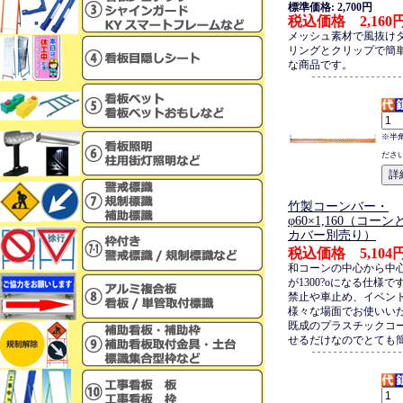
標準価格: 2,700円
税込価格 2,160
メッシュ素材で風抜け
リングとクリップで簡
な商品です。
※半
ださ
竹製コーンバー・
φ60×1,160（コー
カバー別売り）
税込価格 5,104
和コーンの中心から中
が1300?oになる仕様
禁止や車止め、イベン
様々な場面でお使いい
既成のプラスチックコ
せるだけなのでとても