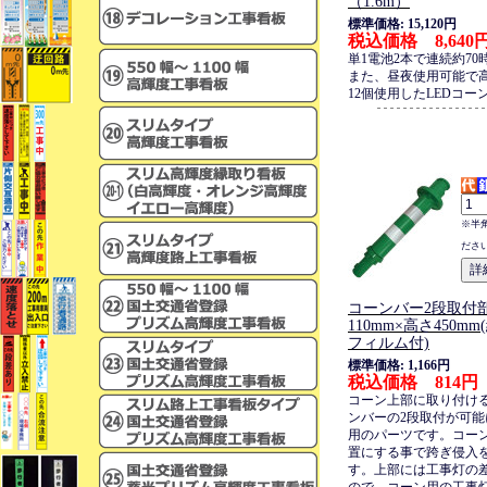
（1.6m）
標準価格: 15,120円
税込価格 8,640
単1電池2本で連続約70
また、昼夜使用可能で高
12個使用したLEDコー
※半
ださ
コーンバー2段取付
110mm×高さ450mm
フィルム付)
標準価格: 1,166円
税込価格 814円
コーン上部に取り付け
ンバーの2段取付が可
用のパーツです。コー
置にする事で跨ぎ侵入
す。上部には工事灯の