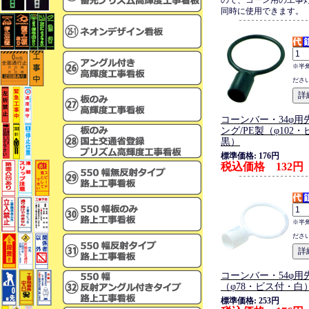
ので、コーン用の工事
同時に使用できます。
※半
ださ
コーンバー・34φ用
ング/PE製（φ102
黒）
標準価格: 176円
税込価格 132円
※半
ださ
コーンバー・54φ用先
（φ78・ビス付・白
標準価格: 253円