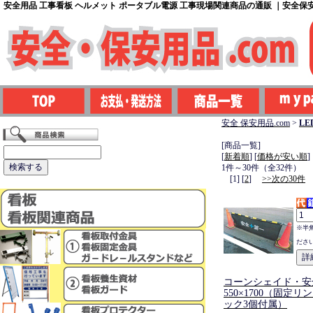
安全用品 工事看板 ヘルメット ポータブル電源 工事現場関連商品の通販 ｜安全保安用
安全 保安用品.com
>
L
[商品一覧]
[
新着順
] [
価格が安い順
]
1件～30件（全32件）
[1] [
2
]
>>次の30件
※半
ださ
コーンシェイド・安
550×1700（固定リ
ック3個付属）