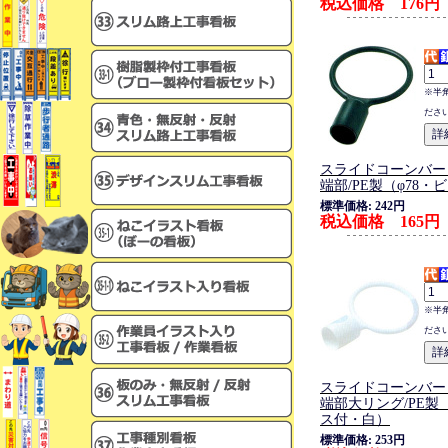
税込価格 176円
※半
ださ
スライドコーンバー・
端部/PE製（φ78・
標準価格: 242円
税込価格 165円
※半
ださ
スライドコーンバー・
端部大リング/PE製（
ス付・白）
標準価格: 253円