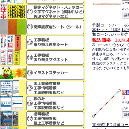
※半
ださ
竹製コーンバー・φ60×
本セット（1本6,14
和コーンカバー別売
税込価格 30,74
和コーンの中心から中
が1800?oになる仕様
禁止や車止め、イベン
様々な場面でお使いい
既成のプラスチックコ
せるだけなのでとても
※半
ださ
電池式LED点滅コ