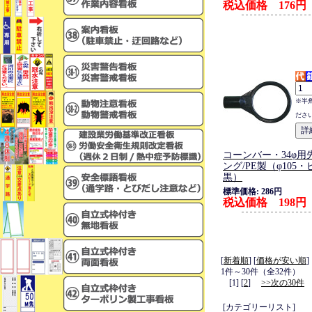
税込価格 176円
※半
ださ
コーンバー・34φ用
ング/PE製（φ105
黒）
標準価格: 286円
税込価格 198円
[
新着順
] [
価格が安い順
]
1件～30件（全32件）
[1] [
2
]
>>次の30件
[カテゴリーリスト]