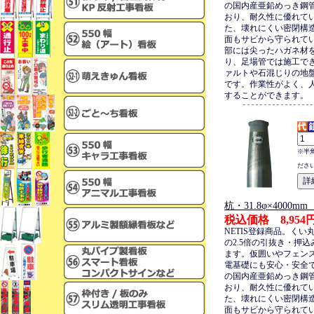
の国内産亜鉛めっき鋼
おり、耐久性に優れて
た、壊れにくい密閉構
面もサビから守られて
部には尖ったハガネ材
り、足場管では施工で
ァルトや石混じりの地
です。作業性がよく、
することができます。
※半
ださ
杭・31.8φ×4000
税込価格 8,954
NETIS登録商品。くい
の2.5倍の引抜き・押
ます。仮囲いやフェン
電基礎にも安心・安全
の国内産亜鉛めっき鋼
おり、耐久性に優れて
た、壊れにくい密閉構
面もサビから守られて