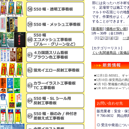
部には尖ったハガネ材
り、足場管では施工で
ァルトや石混じりの地
です。作業性がよく、
することができます。
[
新着順
] [
価格が安い順
]
1件～30件（全139件）
[1] [
2
] [
3
] [
4
] [
5
]
>>
[カテゴリーリスト]
くい丸関連商品（装備
■12月1日-MISEL
■5月10日-保安用品の
■5月 9日-警備服の商
■5月 8日-HPがオープ
お問い合わせ先
販売業者：安全・保安
〒700-0032 岡
◎ 受注や発送につ