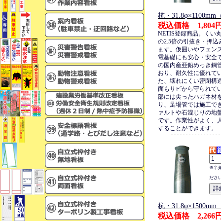
杭・31.8φ×1100
税込価格 1,804
NETIS登録商品。くい
の2.5倍の引抜き・押
ます。仮囲いやフェン
電基礎にも安心・安全
の国内産亜鉛めっき鋼
おり、耐久性に優れて
た、壊れにくい密閉構
面もサビから守られて
部には尖ったハガネ材
り、足場管では施工で
ァルトや石混じりの地
です。作業性がよく、
することができます。
※半
ださ
杭・31.8φ×1500
税込価格 2,266