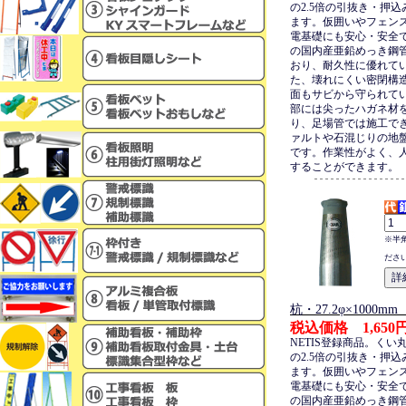
の2.5倍の引抜き・押
ます。仮囲いやフェン
電基礎にも安心・安全
の国内産亜鉛めっき鋼
おり、耐久性に優れて
た、壊れにくい密閉構
面もサビから守られて
部には尖ったハガネ材
り、足場管では施工で
ァルトや石混じりの地
です。作業性がよく、
することができます。
※半
ださ
杭・27.2φ×1000
税込価格 1,650
NETIS登録商品。くい
の2.5倍の引抜き・押
ます。仮囲いやフェン
電基礎にも安心・安全
の国内産亜鉛めっき鋼