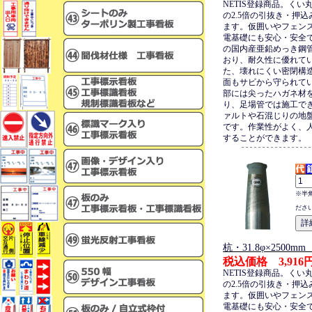
NETIS登録商品。くい
の2.5倍の引抜き・押
ます。仮囲いやフェン
電基礎にも安心・安全
の国内産亜鉛めっき鋼
おり、耐久性に優れて
た、壊れにくい密閉構
面もサビから守られて
部には尖ったハガネ材
り、足場管では施工で
ァルトや石混じりの地
です。作業性がよく、
することができます。
※半
ださ
杭・31.8φ×2500
税込価格 3,916
NETIS登録商品。くい
の2.5倍の引抜き・押
ます。仮囲いやフェン
電基礎にも安心・安全