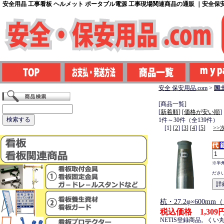
安全用品 工事看板 ヘルメット ポータブル電源 工事現場関連商品の通販 ｜安全保安用
安全 保安用品.com
>
国
[商品一覧]
[
新着順
] [
価格が安い順
]
1件～30件（全139件）
[1] [
2
] [
3
] [
4
] [
5
]
>>
※半
ださ
杭・27.2φ×600m
税込価格 1,309
NETIS登録商品。くい