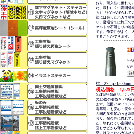
おり、耐久性に優れて
た、壊れにくい密閉構
面もサビから守られて
部には尖ったハガネ材
り、足場管では施工で
ァルトや石混じりの地
です。作業性がよく、
することができます。
※半
ださ
杭・27.2φ×1300
税込価格 1,925
NETIS登録商品。くい
の2.5倍の引抜き・押
ます。仮囲いやフェン
電基礎にも安心・安全
の国内産亜鉛めっき鋼
おり、耐久性に優れて
た、壊れにくい密閉構
面もサビから守られて
部には尖ったハガネ材