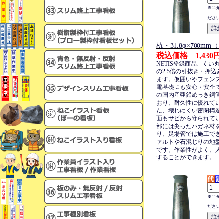
※半
ださ
杭・31.8φ×700m
税込価格 1,430
NETIS登録商品。くい
の2.5倍の引抜き・押
ます。仮囲いやフェン
電基礎にも安心・安全
の国内産亜鉛めっき鋼
おり、耐久性に優れて
た、壊れにくい密閉構
面もサビから守られて
部には尖ったハガネ材
り、足場管では施工で
ァルトや石混じりの地
です。作業性がよく、
することができます。
※半
ださ