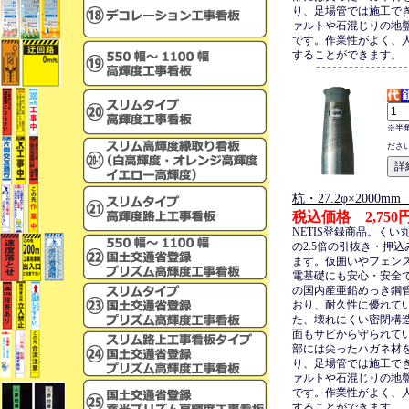
り、足場管では施工で
ァルトや石混じりの地
です。作業性がよく、
することができます。
※半
ださ
杭・27.2φ×2000
税込価格 2,750
NETIS登録商品。くい
の2.5倍の引抜き・押
ます。仮囲いやフェン
電基礎にも安心・安全
の国内産亜鉛めっき鋼
おり、耐久性に優れて
た、壊れにくい密閉構
面もサビから守られて
部には尖ったハガネ材
り、足場管では施工で
ァルトや石混じりの地
です。作業性がよく、
することができます。