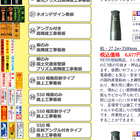
※半
ださ
杭・27.2φ×3500
税込価格 6,677
NETIS登録商品。くい
の2.5倍の引抜き・押
ます。仮囲いやフェン
電基礎にも安心・安全
の国内産亜鉛めっき鋼
おり、耐久性に優れて
た、壊れにくい密閉構
面もサビから守られて
部には尖ったハガネ材
り、足場管では施工で
ァルトや石混じりの地
です。作業性がよく、
することができます。