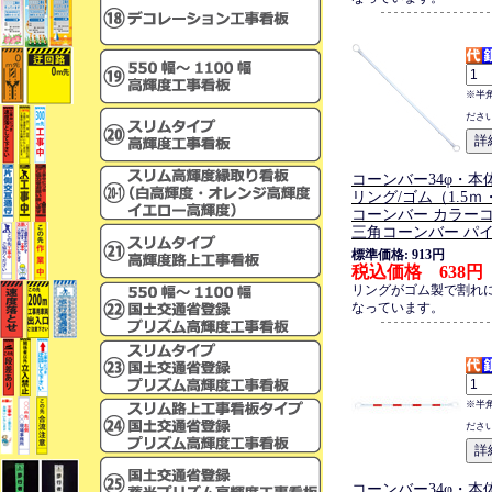
※半
ださ
コーンバー34φ・本体
リング/ゴム（1.5
コーンバー カラー
三角コーンバー パ
標準価格: 913円
税込価格 638円
リングがゴム製で割れ
なっています。
※半
ださ
コーンバー34φ・本体