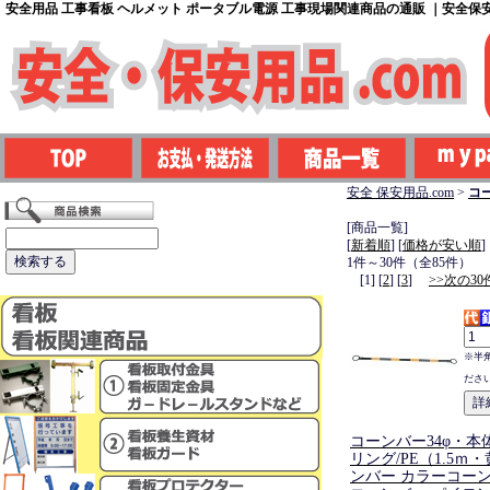
安全用品 工事看板 ヘルメット ポータブル電源 工事現場関連商品の通販 ｜安全保安用
安全 保安用品.com
>
コ
[商品一覧]
[
新着順
] [
価格が安い順
]
1件～30件（全85件）
[1] [
2
] [
3
]
>>次の30
※半
ださ
コーンバー34φ・本体
リング/PE（1.5ｍ
ンバー カラーコーン