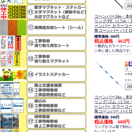
コーンバー34φ・本体
リング/PE（1.5ｍ
ーンバー カラーコー
角コーンバー パイ
標準価格: 660円
税込価格 462円
一般的なカラーコーン
ン等に適した商品です
※半
ださ
コーンバー34φ・本体
リング/ゴム（1.5ｍ
ーンバー カラーコー
角コーンバー パイ
標準価格: 946円
税込価格 660円
リングがゴム製で割れ
なっています。