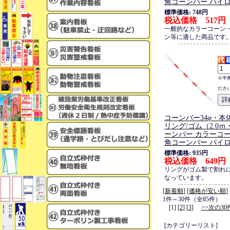
角コーンバー パイ
標準価格: 748円
税込価格 517円
一般的なカラーコーン
ン等に適した商品です
※半
ださ
コーンバー34φ・本体
リング/ゴム（2.0ｍ
ーンバー カラーコー
角コーンバー パイ
標準価格: 935円
税込価格 649円
リングがゴム製で割れ
なっています。
[
新着順
] [
価格が安い順
]
1件～30件（全85件）
[1] [
2
] [
3
]
>>次の30
[カテゴリーリスト]