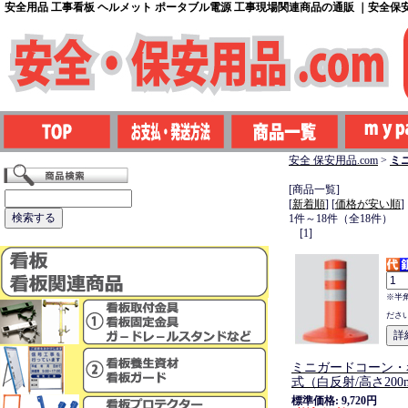
安全用品 工事看板 ヘルメット ポータブル電源 工事現場関連商品の通販 ｜安全保安用
安全 保安用品.com
>
ミ
[商品一覧]
[
新着順
] [
価格が安い順
]
1件～18件（全18件）
[1]
※半
ださ
ミニガードコーン・
式（白反射/高さ200
標準価格: 9,720円