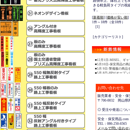
路側帯上、縁石上でも
きる軽負荷タイプの視
す。
[
新着順
] [
価格が安い順
]
1件～18件（全18件）
[1]
[カテゴリーリスト]
■12月1日-MISEL
■5月10日-保安用品の
■5月 9日-警備服の商
■5月 8日-HPがオープ
お問い合わせ先
販売業者：安全・保安
〒700-0032 岡
◎ 受注や発送につ
----------------------------
安全・保安用品.com
TEL：086-250-6565 
メールで問い合わせ