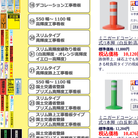
※半
ださ
ミニガードコーン・
式/1本脚（白反射/高
標準価格: 11,880円
税込価格 10,12
路側帯上、縁石上でも
きる軽負荷タイプの視
す。
※半
ださ
ミニガードコーン・
式/1本脚（白反射/高
標準価格: 12,204円
税込価格 10,47