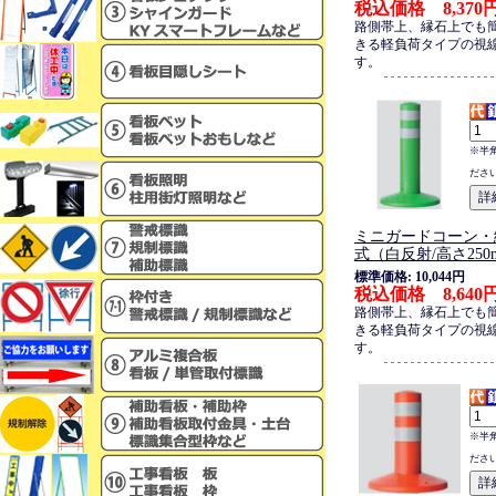
税込価格 8,370
路側帯上、縁石上でも
きる軽負荷タイプの視
す。
※半
ださ
ミニガードコーン・
式（白反射/高さ250
標準価格: 10,044円
税込価格 8,640
路側帯上、縁石上でも
きる軽負荷タイプの視
す。
※半
ださ