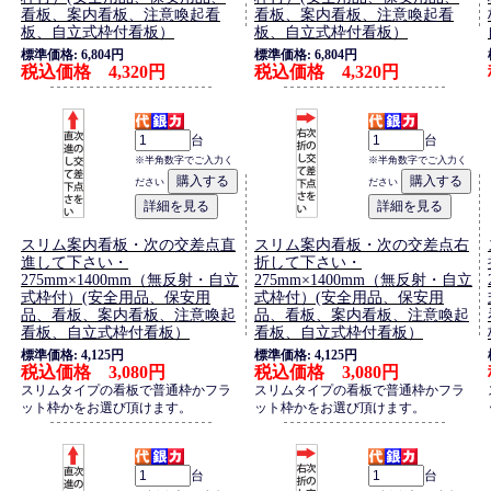
看板、案内看板、注意喚起看
看板、案内看板、注意喚起看
板、自立式枠付看板）
板、自立式枠付看板）
標準価格: 6,804円
標準価格: 6,804円
税込価格 4,320円
税込価格 4,320円
台
台
※半角数字でご入力く
※半角数字でご入力く
ださい
ださい
スリム案内看板・次の交差点直
スリム案内看板・次の交差点右
進して下さい・
折して下さい・
275mm×1400mm（無反射・自立
275mm×1400mm（無反射・自立
式枠付）(安全用品、保安用
式枠付）(安全用品、保安用
品、看板、案内看板、注意喚起
品、看板、案内看板、注意喚起
看板、自立式枠付看板）
看板、自立式枠付看板）
標準価格: 4,125円
標準価格: 4,125円
税込価格 3,080円
税込価格 3,080円
スリムタイプの看板で普通枠かフラ
スリムタイプの看板で普通枠かフラ
ット枠かをお選び頂けます。
ット枠かをお選び頂けます。
台
台