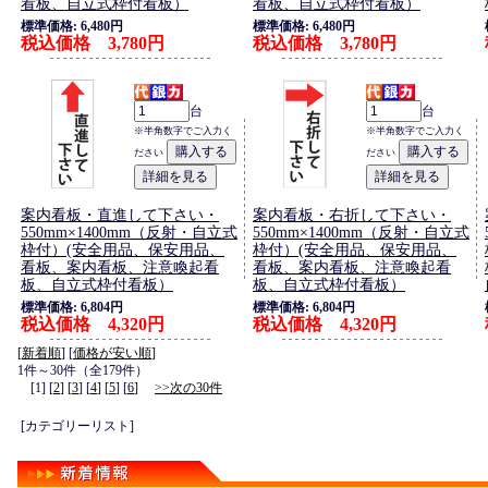
看板、自立式枠付看板）
看板、自立式枠付看板）
標準価格: 6,480円
標準価格: 6,480円
税込価格 3,780円
税込価格 3,780円
台
台
※半角数字でご入力く
※半角数字でご入力く
ださい
ださい
案内看板・直進して下さい・
案内看板・右折して下さい・
550mm×1400mm（反射・自立式
550mm×1400mm（反射・自立式
枠付）(安全用品、保安用品、
枠付）(安全用品、保安用品、
看板、案内看板、注意喚起看
看板、案内看板、注意喚起看
板、自立式枠付看板）
板、自立式枠付看板）
標準価格: 6,804円
標準価格: 6,804円
税込価格 4,320円
税込価格 4,320円
[
新着順
] [
価格が安い順
]
1件～30件（全179件）
[1] [
2
] [
3
] [
4
] [
5
] [
6
]
>>次の30件
[カテゴリーリスト]