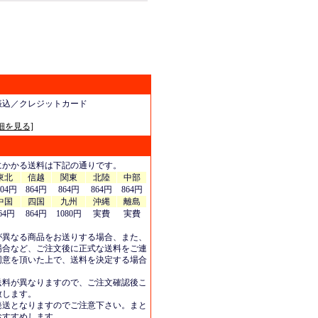
振込／クレジットカード
細を見る]
にかかる送料は下記の通りです。
東北
信越
関東
北陸
中部
404円
864円
864円
864円
864円
中国
四国
九州
沖縄
離島
64円
864円
1080円
実費
実費
が異なる商品をお送りする場合、また、
場合など、ご注文後に正式な送料をご連
同意を頂いた上で、送料を決定する場合
送料が異なりますので、ご注文確認後こ
致します。
発送となりますのでご注意下さい。まと
おすすめします。