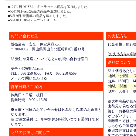
■12月1日-MISEL、ギャラックス商品を追加しました。
■5月10日-保安用品の商品を追加しました。
■5月 9日-警備服の商品を追加しました。
■5月 8日-HPがオープンしました。
お問い合わせ先
お支払方法
販売業者：安全・保安用品.com
代金引換／銀行
〒700-0032 岡山県岡山市北区昭和町1番13号
[お支払方法の詳
◎ 受注や発送についてなどのお問い合わせ窓口
送料について
------------------------------------------
安全・保安用品.com
◎１梱包あたり
TEL：086-250-6565 FAX：086-250-6569
地域
北海道
メールで問い合わせる
送料
1620円
1
地域
関西
営業日時のご案内
送料
864円
8
休業日：日曜・祝日
営業時間：9:00～18:30
※大型商品や形
出荷元が異なる
※日曜・祝日のお問い合わせは休み明け以降のお返事と
絡し、お客様の
なります。
がございます。
※ ご注文受付は、年中無休24時間いつでも受付けてお
※離島の方は、
ります。
ちらからご連絡
※追加注文は別
商品のお届けに関して
めてのご注文を