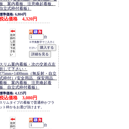
板、案内看板、注意喚起看板、
自立式枠付看板）
標準価格: 6,804円
税込価格 4,320円
台
※半角数字でご入力く
ださい
スリム案内看板・次の交差点左
折して下さい・
275mm×1400mm（無反射・自立
式枠付）(安全用品、保安用品、
看板、案内看板、注意喚起看
板、自立式枠付看板）
標準価格: 4,125円
税込価格 3,080円
スリムタイプの看板で普通枠かフラ
ット枠かをお選び頂けます。
台