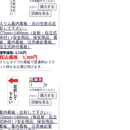
※半角数字でご入力く
ださい
スリム案内看板・次の交差点左
折して下さい・
275mm×1400mm（反射・自立式
枠付）(安全用品、保安用品、看
板、案内看板、注意喚起看板、
自立式枠付看板）
標準価格: 4,536円
税込価格 3,300円
スリムタイプの看板で普通枠かフラ
ット枠かをお選び頂けます。
台
※半角数字でご入力く
ださい
案内看板・左折して下さい・
550mm×1400mm（無反射・自立
式枠付）(安全用品、保安用品、
看板、案内看板、注意喚起看