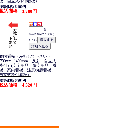
板、自立式枠付看板）
標準価格: 6,480円
税込価格 3,780円
台
※半角数字でご入力く
ださい
案内看板・左折して下さい・
550mm×1400mm（反射・自立式
枠付）(安全用品、保安用品、看
板、案内看板、注意喚起看板、
自立式枠付看板）
標準価格: 6,804円
税込価格 4,320円