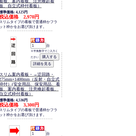
看板、案内看板、注意喚起看
板、自立式枠付看板）
標準価格: 4,125円
税込価格 2,970円
スリムタイプの看板で普通枠かフラ
ット枠かをお選び頂けます。
台
※半角数字でご入力く
ださい
スリム案内看板・→迂回路・
275mm×1400mm（反射・自立式
枠付）(安全用品、保安用品、看
板、案内看板、注意喚起看板、
自立式枠付看板）
標準価格: 4,536円
税込価格 3,300円
スリムタイプの看板で普通枠かフラ
ット枠かをお選び頂けます。
台