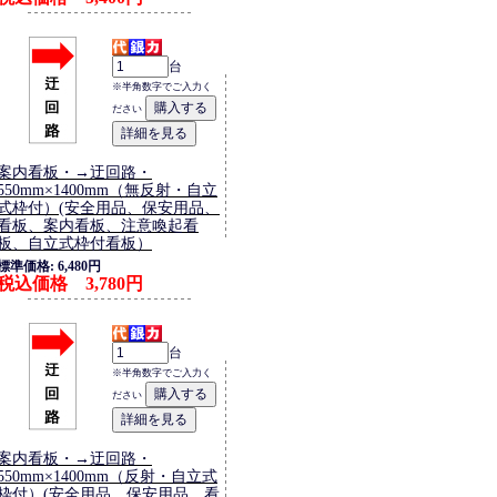
台
※半角数字でご入力く
ださい
案内看板・→迂回路・
550mm×1400mm（無反射・自立
式枠付）(安全用品、保安用品、
看板、案内看板、注意喚起看
板、自立式枠付看板）
標準価格: 6,480円
税込価格 3,780円
台
※半角数字でご入力く
ださい
案内看板・→迂回路・
550mm×1400mm（反射・自立式
枠付）(安全用品、保安用品、看