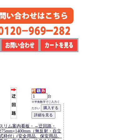
台
※半角数字でご入力く
ださい
スリム案内看板・→迂回路・
275mm×1400mm（無反射・自立
式枠付）(安全用品、保安用品、