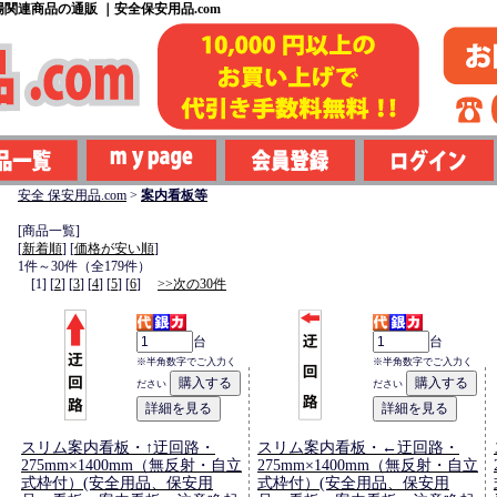
関連商品の通販 ｜安全保安用品.com
安全 保安用品.com
>
案内看板等
[商品一覧]
[
新着順
] [
価格が安い順
]
1件～30件（全179件）
[1] [
2
] [
3
] [
4
] [
5
] [
6
]
>>次の30件
台
台
※半角数字でご入力く
※半角数字でご入力く
ださい
ださい
スリム案内看板・↑迂回路・
スリム案内看板・←迂回路・
275mm×1400mm（無反射・自立
275mm×1400mm（無反射・自立
式枠付）(安全用品、保安用
式枠付）(安全用品、保安用