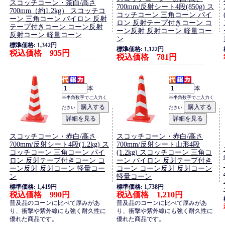
スコッチコーン・茶白/高さ
700mm/反射シート4段(850g) ス
700mm（約1.2kg） スコッチコ
コッチコーン 三角コーン パイ
ーン 三角コーン パイロン 反射
ロン 反射テープ付きコーン コ
テープ付きコーン コーン反射
ーン反射 反射コーン 軽量コー
反射コーン 軽量コーン
ン
標準価格: 1,342円
標準価格: 1,122円
税込価格 935円
税込価格 781円
本
本
※半角数字でご入力く
※半角数字でご入力く
ださい
ださい
スコッチコーン・赤白/高さ
スコッチコーン・赤白/高さ
700mm/反射シート4段(1.2kg) ス
700mm/反射シート山形4段
コッチコーン 三角コーン パイ
(1.2kg) スコッチコーン 三角コ
ロン 反射テープ付きコーン コ
ーン パイロン 反射テープ付き
ーン反射 反射コーン 軽量コー
コーン コーン反射 反射コーン
ン
軽量コーン
標準価格: 1,419円
標準価格: 1,738円
税込価格 990円
税込価格 1,210円
普及品のコーンに比べて厚みがあ
普及品のコーンに比べて厚みがあ
り、衝撃や紫外線にも強く耐久性に
り、衝撃や紫外線にも強く耐久性に
優れた商品です。
優れた商品です。