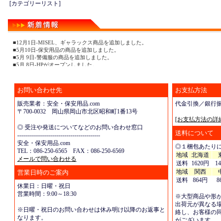
[カテゴリーリスト]
■12月1日-MISEL、ギャラックス商品を追加しました。
■5月10日-保安用品の商品を追加しました。
■5月 9日-警備服の商品を追加しました。
■5月 8日-HPがオープンしました。
お問い合わせ先
お支払方法
販売業者：安全・保安用品.com
代金引換／銀行
〒700-0032 岡山県岡山市北区昭和町1番13号
[お支払方法の詳
◎ 受注や発送についてなどのお問い合わせ窓口
送料について
------------------------------------------
安全・保安用品.com
◎１梱包あたり
TEL：086-250-6565 FAX：086-250-6569
地域
北海道
メールで問い合わせる
送料
1620円
1
地域
関西
営業日時のご案内
送料
864円
8
休業日：日曜・祝日
営業時間：9:00～18:30
※大型商品や形
出荷元が異なる
※日曜・祝日のお問い合わせは休み明け以降のお返事と
絡し、お客様の
なります。
がございます。