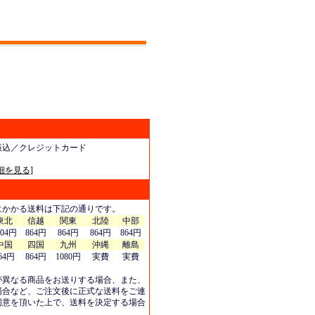
振込／クレジットカード
細を見る]
にかかる送料は下記の通りです。
東北
信越
関東
北陸
中部
404円
864円
864円
864円
864円
中国
四国
九州
沖縄
離島
64円
864円
1080円
実費
実費
が異なる商品をお送りする場合、また、
場合など、ご注文後に正式な送料をご連
同意を頂いた上で、送料を決定する場合