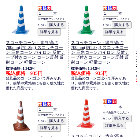
本
本
※半角数字でご入力く
※半角数字でご入力く
ださい
ださい
スコッチコーン・青白/高さ
スコッチコーン・緑白/高さ
700mm(約1.2kg) スコッチコー
700mm(約1.2kg) スコッチコー
ン 三角コーン パイロン 反射テ
ン 三角コーンパイロン 反射テ
ープ付きコーン コーン反射 反
ープ付きコーン コーン反射 反
射コーン 軽量コーン
射コーン 軽量コーン
標準価格: 1,342円
標準価格: 1,342円
税込価格 935円
税込価格 935円
普及品のコーンに比べて厚みがあ
普及品のコーンに比べて厚みがあ
り、衝撃や紫外線にも強く耐久性に
り、衝撃や紫外線にも強く耐久性に
優れた商品です。
優れた商品です。
本
本
※半角数字でご入力く
※半角数字でご入力く
ださい
ださい
スコッチコーン・赤白/高さ