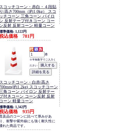
スコッチコーン・赤白・４段貼
り/高さ700mm（約1.0kg） スコ
ッチコーン 三角コーン パイロ
ン 反射テープ付きコーン コー
ン反射 反射コーン 軽量コーン
標準価格: 1,122円
税込価格 781円
本
※半角数字でご入力く
ださい
スコッチコーン・白赤/高さ
700mm(約1.2kg) スコッチコーン
三角コーン パイロン 反射テー
プ付きコーン コーン反射 反射
コーン 軽量コーン
標準価格: 1,342円
税込価格 935円
普及品のコーンに比べて厚みがあ
り、衝撃や紫外線にも強く耐久性に
優れた商品です。