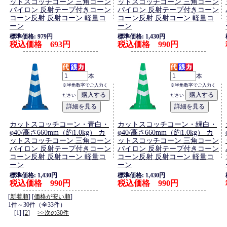
ットスコッチコーン 三角コーン
ットスコッチコーン 三角コーン
パイロン 反射テープ付きコーン
パイロン 反射テープ付きコーン
コーン反射 反射コーン 軽量コ
コーン反射 反射コーン 軽量コ
ーン
ーン
標準価格: 979円
標準価格: 1,430円
税込価格 693円
税込価格 990円
本
本
※半角数字でご入力く
※半角数字でご入力く
ださい
ださい
カットスコッチコーン・青白・
カットスコッチコーン・緑白・
φ40/高さ660mm（約1.0kg） カ
φ40/高さ660mm（約1.0kg） カ
ットスコッチコーン 三角コーン
ットスコッチコーン 三角コーン
パイロン 反射テープ付きコーン
パイロン 反射テープ付きコーン
コーン反射 反射コーン 軽量コ
コーン反射 反射コーン 軽量コ
ーン
ーン
標準価格: 1,430円
標準価格: 1,430円
税込価格 990円
税込価格 990円
[
新着順
] [
価格が安い順
]
1件～30件（全33件）
[1] [
2
]
>>次の30件