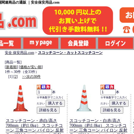
関連商品の通販 ｜安全保安用品.com
安全 保安用品.com
>
スコッチコーン・カットスコッチコーン
[商品一覧]
[
新着順
] [
価格が安い順
]
1件～30件（全33件）
[1] [
2
]
>>次の30件
本
本
※半角数字でご入力く
※半角数字でご入力く
ださい
ださい
スコッチコーン・赤白/高さ
スコッチコーン・白赤/高さ
700mm（約1.0kg） スコッチコ
700mm（約1.0kg） スコッチコ
ーン 三角コーン パイロン 反射
ーン 三角コーン パイロン 反射