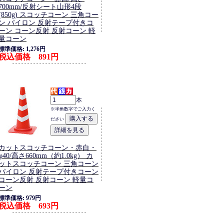
700mm/反射シート山形4段
(850g) スコッチコーン 三角コー
ン パイロン 反射テープ付きコ
ーン コーン反射 反射コーン 軽
量コーン
標準価格: 1,276円
税込価格 891円
本
※半角数字でご入力く
ださい
カットスコッチコーン・赤白・
φ40/高さ660mm（約1.0kg） カ
ットスコッチコーン 三角コーン
パイロン 反射テープ付きコーン
コーン反射 反射コーン 軽量コ
ーン
標準価格: 979円
税込価格 693円