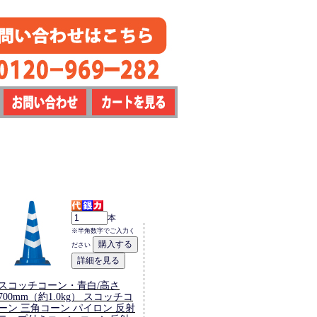
本
※半角数字でご入力く
ださい
スコッチコーン・青白/高さ
700mm（約1.0kg） スコッチコ
ーン 三角コーン パイロン 反射