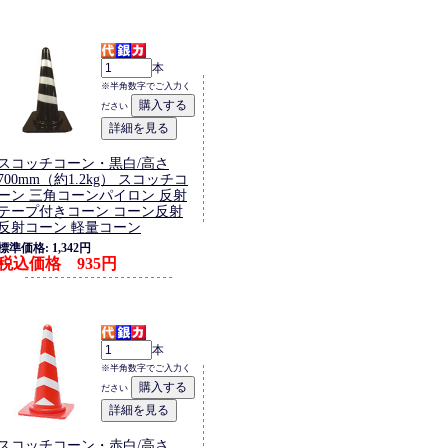
本
※半角数字でご入力く
ださい
スコッチコーン・黒白/高さ
700mm（約1.2kg） スコッチコ
ーン 三角コーンパイロン 反射
テープ付きコーン コーン反射
反射コーン 軽量コーン
標準価格: 1,342円
税込価格 935円
本
※半角数字でご入力く
ださい
スコッチコーン・赤白/高さ