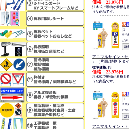
価格 23,976円
注水式で動物が看板を
うな商品です。
※半
ださ
アニマルサイン・サ
←（片面/動物下タ
標準価格: 円
価格 23,976円
注水式で動物が看板を
うな商品です。
※半
ださ
アニマルサイン・ト