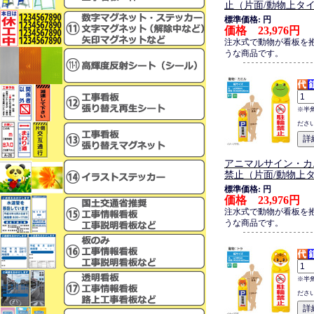
止（片面/動物上タ
標準価格: 円
価格 23,976円
注水式で動物が看板を
うな商品です。
※半
ださ
アニマルサイン・カ
禁止（片面/動物上
標準価格: 円
価格 23,976円
注水式で動物が看板を
うな商品です。
※半
ださ