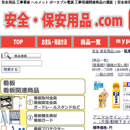
安全用品 工事看板 ヘルメット ポータブル電源 工事現場関連商品の通販 ｜安全保安用
安全 保安用品.com
>
駐
[商品一覧]
[
新着順
] [
価格が安い順
]
691件～720件（全846件
<<前の30件
[
15
] [
16
※半
ださ
アニマルサイン・ク
←（片面/動物下タ
標準価格: 円