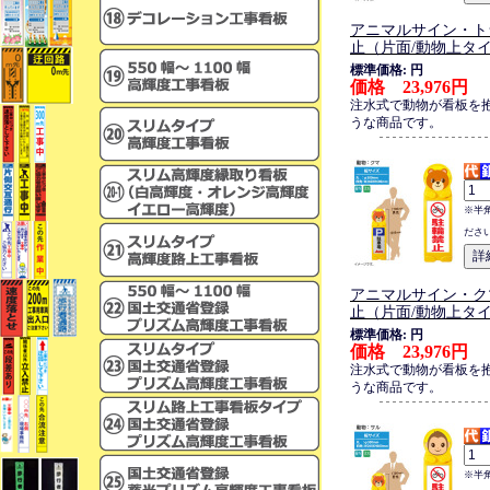
アニマルサイン・ト
止（片面/動物上タ
標準価格: 円
価格 23,976円
注水式で動物が看板を
うな商品です。
※半
ださ
アニマルサイン・ク
止（片面/動物上タ
標準価格: 円
価格 23,976円
注水式で動物が看板を
うな商品です。
※半