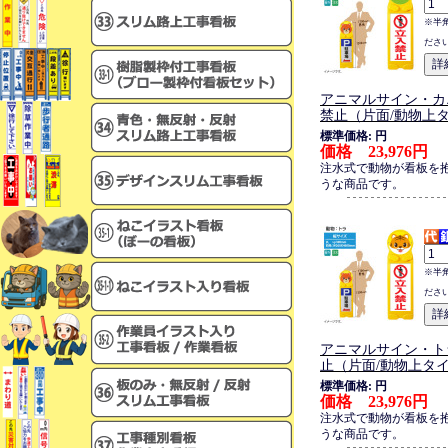
※半
ださ
アニマルサイン・カ
禁止（片面/動物上
標準価格: 円
価格 23,976円
注水式で動物が看板を
うな商品です。
※半
ださ
アニマルサイン・ト
止（片面/動物上タ
標準価格: 円
価格 23,976円
注水式で動物が看板を
うな商品です。