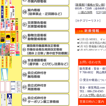
[
新着順
] [
価格が安い順
]
691件～720件（全846件
<<前の30件
[
15
] [
16
[カテゴリーリスト]
■12月1日-MISEL
■5月10日-保安用品の
■5月 9日-警備服の商
■5月 8日-HPがオープ
お問い合わせ先
販売業者：安全・保安
〒700-0032 岡
◎ 受注や発送につ
----------------------------
安全・保安用品.com
TEL：086-250-6565 
メールで問い合わせ
営業日時のご案内