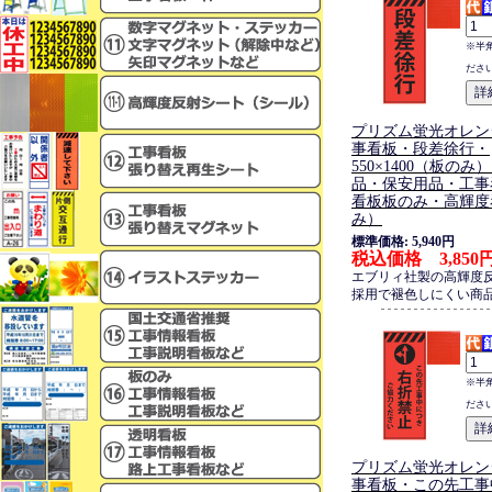
※半
ださ
プリズム蛍光オレン
事看板・段差徐行・
550×1400（板の
品・保安用品・工事
看板板のみ・高輝度
み）
標準価格: 5,940円
税込価格 3,850
エブリィ社製の高輝度
採用で褪色しにくい商
※半
ださ
プリズム蛍光オレン
事看板・この先工事