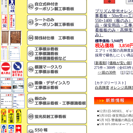
プリズム蛍光オレン
事看板・50m先○○
550×1400（板の
品・保安用品・工事
看板板のみ・高輝度
み）
標準価格: 5,940円
税込価格 3,850
エブリィ社製の高輝度
採用で褪色しにくい商
[
新着順
] [
価格が安い順
]
271件～300件（全653件
<<前の30件
[
1
] [
2
] [
[カテゴリーリスト]
白高輝度
オレンジ高輝
■12月1日-MISEL
■5月10日-保安用品の
■5月 9日-警備服の商
■5月 8日-HPがオープ