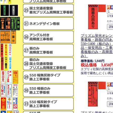
※半
ださ
プリズム蛍光オレン
事看板・路面凸凹あ
550×1400（板の
品・保安用品・工事
看板板のみ・高輝度
み）
標準価格: 5,940円
税込価格 3,850
エブリィ社製の高輝度
採用で褪色しにくい商
※半
ださ
プリズム蛍光オレン