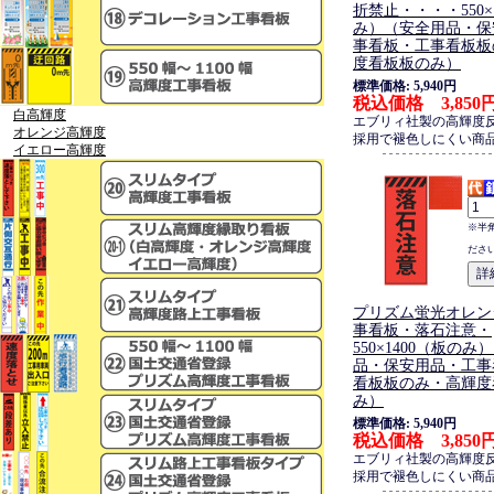
折禁止・・・・550×
み）（安全用品・保
事看板・工事看板板
度看板板のみ）
標準価格: 5,940円
税込価格 3,850
白高輝度
エブリィ社製の高輝度
オレンジ高輝度
採用で褪色しにくい商
イエロー高輝度
※半
ださ
プリズム蛍光オレン
事看板・落石注意・
550×1400（板の
品・保安用品・工事
看板板のみ・高輝度
み）
標準価格: 5,940円
税込価格 3,850
エブリィ社製の高輝度
採用で褪色しにくい商