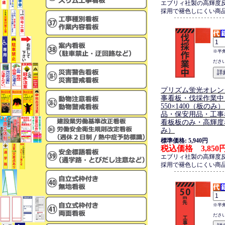
エブリィ社製の高輝度
採用で褪色しにくい商
※半
ださ
プリズム蛍光オレン
事看板・伐採作業中
550×1400（板の
品・保安用品・工事
看板板のみ・高輝度
み）
標準価格: 5,940円
税込価格 3,850
エブリィ社製の高輝度
採用で褪色しにくい商
※半
ださ