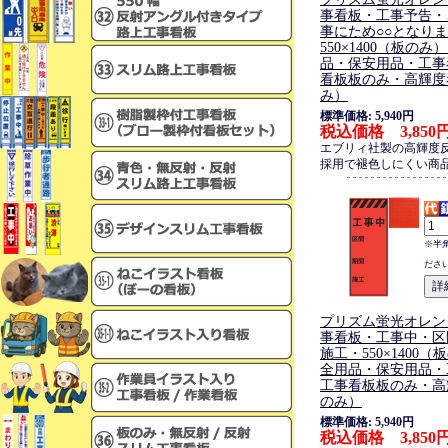
事看板・工事予告・
事にため○○となり
550×1400（板の
品・保安用品・工事
看板板のみ・高輝度
み）
標準価格: 5,940円
税込価格 3,850
エブリィ社製の高輝度
採用で褪色しにくい商
※半
ださ
プリズム蛍光オレン
事看板・工事中・区
施工・550×1400
全用品・保安用品・
工事看板板のみ・高
のみ）
標準価格: 5,940円
税込価格 3,850