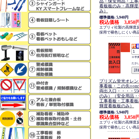
品・保安用品・工事
看板板のみ・高輝度
み）
標準価格: 5,940円
税込価格 3,850
エブリィ社製の高輝度
採用で褪色しにくい商
※半
ださ
プリズム蛍光オレン
事看板・この先○○
両出入口・・・・550
のみ）（安全用品・
工事看板・工事看板
輝度看板板のみ）
標準価格: 5,940円
税込価格 3,850
エブリィ社製の高輝度
採用で褪色しにくい商