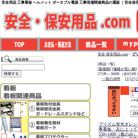
安全用品 工事看板 ヘルメット ポータブル電源 工事現場関連商品の通販 ｜安全保安用
安全 保安用品.com
>
プ
[商品一覧]
[
新着順
] [
価格が安い順
]
271件～300件（全653件
<<前の30件
[
1
] [
2
] [
※半
ださ
プリズム蛍光オレン
事看板・左によって
550×1400（板の