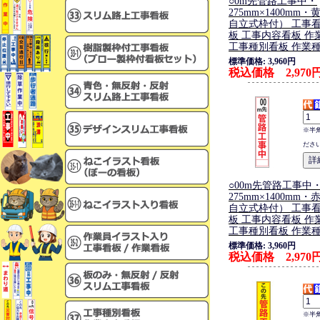
○0m先管路工事中・
275mm×1400mm
自立式枠付） 工事看
板 工事内容看板 作
工事種別看板 作業
標準価格: 3,960円
税込価格 2,970
※半
ださ
○00m先管路工事中
275mm×1400mm
自立式枠付） 工事看
板 工事内容看板 作
工事種別看板 作業
標準価格: 3,960円
税込価格 2,970
※半