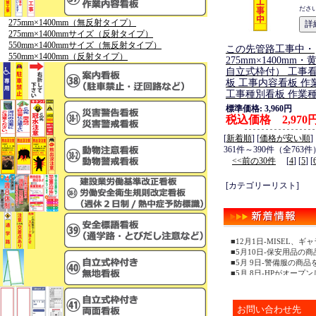
ださ
275mm×1400mm（無反射タイプ）
275mm×1400mmサイズ（反射タイプ）
550mm×1400mmサイズ（無反射タイプ）
この先管路工事中・
550mm×1400mm（反射タイプ）
275mm×1400mm
自立式枠付） 工事看
板 工事内容看板 作
工事種別看板 作業
標準価格: 3,960円
税込価格 2,970
[
新着順
] [
価格が安い順
]
361件～390件（全763件
<<前の30件
[
4
] [
5
] [
[カテゴリーリスト]
■12月1日-MISEL
■5月10日-保安用品の
■5月 9日-警備服の商
■5月 8日-HPがオープ
お問い合わせ先