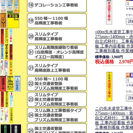
※半
ださ
○00m先水道管工事
275mm×1400mm
自立式枠付） 工事看
板 工事内容看板 作
工事種別看板 作業
標準価格: 3,960円
税込価格 2,970
※半
ださ
この先水道管工事中
275mm×1400mm
自立式枠付） 工事看
板 工事内容看板 作
工事種別看板 作業