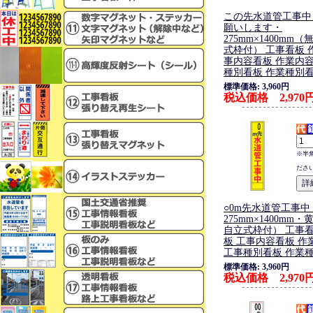
この先水道管工事中
願いします・
275mm×1400mm
式枠付） 工事看板 
事内容看板 作業内容
種別看板 作業種別
標準価格: 3,960円
税込価格 2,970
※半
ださ
○0m先水道管工事中
275mm×1400mm
自立式枠付） 工事看
板 工事内容看板 作
工事種別看板 作業
標準価格: 3,960円
税込価格 2,970