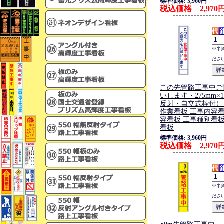
標準価格: 3,960円
税込価格 2,970
※半
ださ
この先管路工事中ご
いします・275mm×1
反射・自立式枠付）
作業看板 工事内容看
容看板 工事種別看板
看板
標準価格: 3,960円
税込価格 2,970
※半
ださ