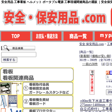
安全用品 工事看板 ヘルメット ポータブル電源 工事現場関連商品の通販 ｜安全保安用
安全 保安用品.com
>
工
[商品一覧]
[
新着順
] [
価格が安い順
]
361件～390件（全763件
<<前の30件
[
4
] [
5
] [
※半
ださ
○00m先下水道工事
275mm×1400mm
自立式枠付） 工事看