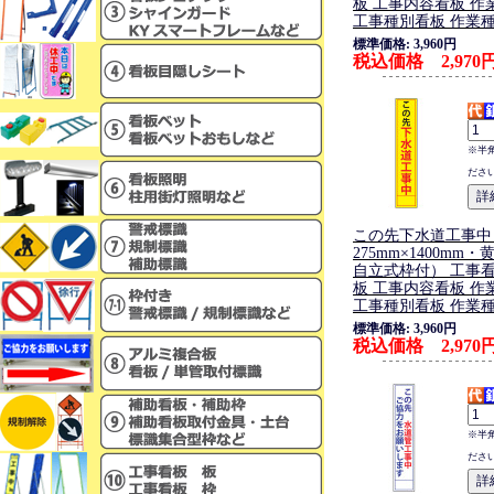
板 工事内容看板 作
工事種別看板 作業
標準価格: 3,960円
税込価格 2,970
※半
ださ
この先下水道工事中
275mm×1400mm
自立式枠付） 工事看
板 工事内容看板 作
工事種別看板 作業
標準価格: 3,960円
税込価格 2,970
※半
ださ