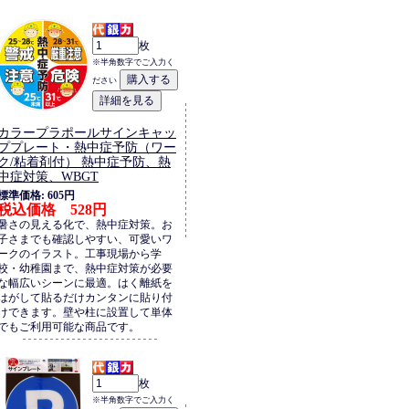
枚
※半角数字でご入力く
ださい
カラープラポールサインキャッ
ププレート・熱中症予防（ワー
ク/粘着剤付） 熱中症予防、熱
中症対策、WBGT
標準価格: 605円
税込価格 528円
暑さの見える化で、熱中症対策。お
子さまでも確認しやすい、可愛いワ
ークのイラスト。工事現場から学
校・幼稚園まで、熱中症対策が必要
な幅広いシーンに最適。はく離紙を
はがして貼るだけカンタンに貼り付
けできます。壁や柱に設置して単体
でもご利用可能な商品です。
枚
※半角数字でご入力く