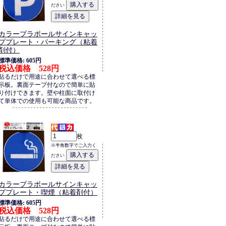
ださい
カラープラポールサインキャッ
ププレート・パーキング（粘着
剤付）
標準価格: 605円
税込価格 528円
貼るだけで用途に合わせて選べる標
示板。裏面テープ付なので簡単に貼
り付けできます。壁や柱面に取付け
て単体での使用も可能な商品です。
枚
※半角数字でご入力く
ださい
カラープラポールサインキャッ
ププレート・喫煙（粘着剤付）
標準価格: 605円
税込価格 528円
貼るだけで用途に合わせて選べる標