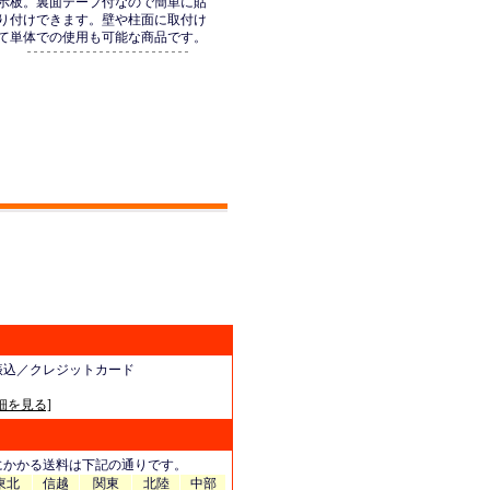
示板。裏面テープ付なので簡単に貼
り付けできます。壁や柱面に取付け
て単体での使用も可能な商品です。
振込／クレジットカード
細を見る]
にかかる送料は下記の通りです。
東北
信越
関東
北陸
中部