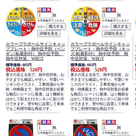
枚
枚
※半角数字でご入力く
※半角数字でご入力く
ださい
ださい
カラープラポールサインキャッ
カラープラポールサインキャッ
ププレート・熱中症予防（ペン
ププレート・熱中症予防（キッ
ギン/粘着剤付） 熱中症予防、
ズ/粘着剤付） 熱中症予防、熱
熱中症対策、WBGT
中症対策、WBGT
標準価格: 605円
標準価格: 605円
税込価格 528円
税込価格 528円
暑さの見える化で、熱中症対策。お
暑さの見える化で、熱中症対策。お
子さまでも確認しやすい、可愛いペ
子さまでも確認しやすい、可愛いキ
ンギンのイラスト。工事現場から学
ッズのイラスト。工事現場から学
校・幼稚園まで、熱中症対策が必要
校・幼稚園まで、熱中症対策が必要
な幅広いシーンに最適。はく離紙を
な幅広いシーンに最適。はく離紙を
はがして貼るだけカンタンに貼り付
はがして貼るだけカンタンに貼り付
けできます。壁や柱に設置して単体
けできます。壁や柱に設置して単体
でもご利用可能な商品です。
でもご利用可能な商品です。
枚
枚
※半角数字でご入力く
※半角数字でご入力く