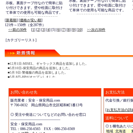
示板。裏面テープ付なので簡単に貼
示板。裏面テープ付なので簡単に貼
り付けできます。壁や柱面に取付け
り付けできます。壁や柱面に取付け
て単体での使用も可能な商品です。
て単体での使用も可能な商品です。
[
新着順
] [
価格が安い順
]
121件～150件（全287件）
<<前の30件
[
1
] [
2
] [
3
] [
4
] [5] [
6
] [
7
] [
8
] [
9
] [
10
]
>>次の30件
[カテゴリーリスト]
■12月1日-MISEL、ギャラックス商品を追加しました。
■5月10日-保安用品の商品を追加しました。
■5月 9日-警備服の商品を追加しました。
■5月 8日-HPがオープンしました。
お問い合わせ先
お支払方法
販売業者：安全・保安用品.com
代金引換／銀行
〒700-0032 岡山県岡山市北区昭和町1番13号
[お支払方法の詳
◎ 受注や発送についてなどのお問い合わせ窓口
送料について
------------------------------------------
安全・保安用品.com
◎１梱包あたり
TEL：086-250-6565 FAX：086-250-6569
地域
北海道