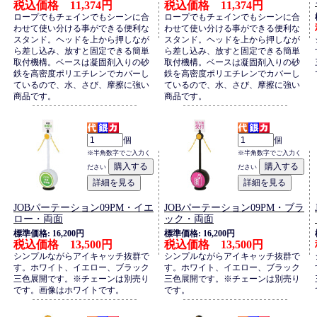
税込価格 11,374円
税込価格 11,374円
ロープでもチェインでもシーンに合
ロープでもチェインでもシーンに合
わせて使い分ける事ができる便利な
わせて使い分ける事ができる便利な
スタンド。ヘッドを上から押しなが
スタンド。ヘッドを上から押しなが
ら差し込み、放すと固定できる簡単
ら差し込み、放すと固定できる簡単
取付機構。ベースは凝固剤入りの砂
取付機構。ベースは凝固剤入りの砂
鉄を高密度ポリエチレンでカバーし
鉄を高密度ポリエチレンでカバーし
ているので、水、さび、摩擦に強い
ているので、水、さび、摩擦に強い
商品です。
商品です。
個
個
※半角数字でご入力く
※半角数字でご入力く
ださい
ださい
JOBパーテーション09PM・イエ
JOBパーテーション09PM・ブラ
ロー・両面
ック・両面
標準価格: 16,200円
標準価格: 16,200円
税込価格 13,500円
税込価格 13,500円
シンプルながらアイキャッチ抜群で
シンプルながらアイキャッチ抜群で
す。ホワイト、イエロー、ブラック
す。ホワイト、イエロー、ブラック
三色展開です。※チェーンは別売り
三色展開です。※チェーンは別売り
です。画像はホワイトです。
です。