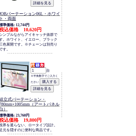
JOBパーテーション06L・ホワイ
ト・両面
標準価格: 12,744円
税込価格 10,620円
シンプルながらアイキャッチ抜群で
す。ホワイト、イエロー、ブラック
三色展開です。※チェーンは別売り
です。
台
※半角数字でご入力く
ださい
組立式パーテーション・
780mm×1005mm（アートパネル
白）
標準価格: 23,760円
税込価格 19,800円
視界を遮らない、ロータイプ設計。
足元を隠すのに便利な商品です。