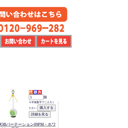
個
※半角数字でご入力く
ださい
JOBパーテーション09PM・ホワ