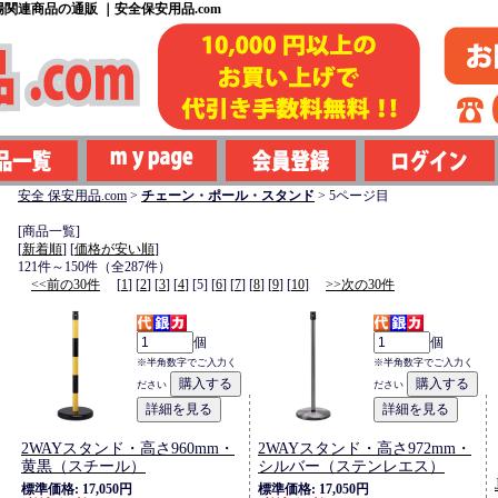
関連商品の通販 ｜安全保安用品.com
安全 保安用品.com
>
チェーン・ポール・スタンド
> 5ページ目
[商品一覧]
[
新着順
] [
価格が安い順
]
121件～150件（全287件）
<<前の30件
[
1
] [
2
] [
3
] [
4
] [5] [
6
] [
7
] [
8
] [
9
] [
10
]
>>次の30件
個
個
※半角数字でご入力く
※半角数字でご入力く
ださい
ださい
2WAYスタンド・高さ960mm・
2WAYスタンド・高さ972mm・
黄黒（スチール）
シルバー（ステンレエス）
標準価格: 17,050円
標準価格: 17,050円