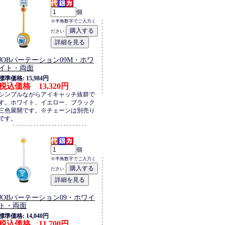
個
※半角数字でご入力く
ださい
JOBパーテーション09M・ホワ
イト・両面
標準価格: 15,984円
税込価格 13,320円
シンプルながらアイキャッチ抜群で
す。ホワイト、イエロー、ブラック
三色展開です。※チェーンは別売り
です。
個
※半角数字でご入力く
ださい
JOBパーテーション09・ホワイ
ト・両面
標準価格: 14,040円
税込価格 11,700円