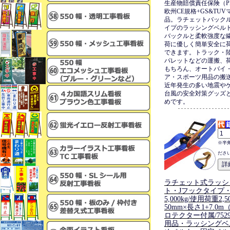
生産物賠償責任保険（P
欧州CE規格+GS&TU
品。ラチェットバック
イプのラッシングベル
バックルと柔軟強度な
荷に優しく簡単安全に
できます。トラック・
パレットなどの運搬、
もちろん、オートバイ
ア・スポーツ用品の搬
近年発生の多い地震や
台風の安全対策グッズ
めです。
※半
ださ
ラチェット式ラッシ
ト・Jフックタイプ
5,000kg/使用荷重2,
50mm×長さ1+7.0
ロテクター付属/752
用品・ラッシングベ