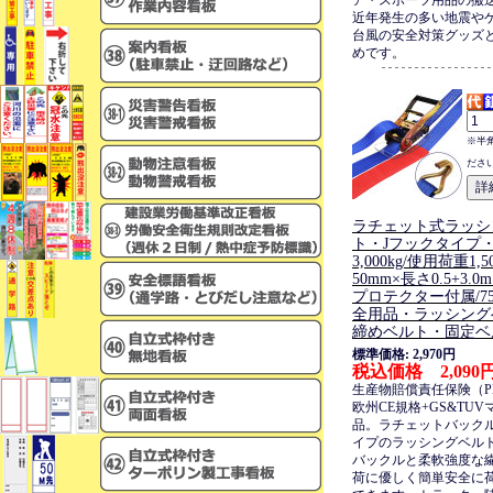
ア・スポーツ用品の搬
近年発生の多い地震や
台風の安全対策グッズ
めです。
※半
ださ
ラチェット式ラッシ
ト・Jフックタイプ
3,000kg/使用荷重1,
50mm×長さ0.5+3
プロテクター付属/75
全用品・ラッシング
締めベルト・固定ベ
標準価格: 2,970円
税込価格 2,090
生産物賠償責任保険（P
欧州CE規格+GS&TU
品。ラチェットバック
イプのラッシングベル
バックルと柔軟強度な
荷に優しく簡単安全に