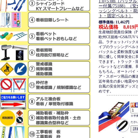
1.0+5.0m（バッ
ー付属/75188）（
ッシングベルト・荷
ト・固定ベルト）
標準価格: 11,462円
税込価格 8,019
生産物賠償責任保険（P
欧州CE規格+GS&TU
品。ラチェットバック
イプのラッシングベル
バックルと柔軟強度な
荷に優しく簡単安全に
できます。トラック・
パレットなどの運搬、
もちろん、オートバイ
ア・スポーツ用品の搬
近年発生の多い地震や
台風の安全対策グッズ
めです。
※半
ださ