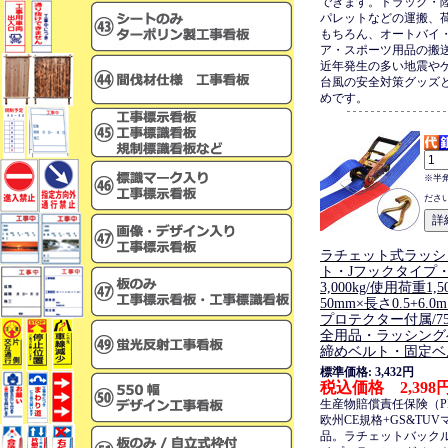
できます。トラック・
パレットなどの運搬、
もちろん、オートバイ
ア・スポーツ用品の搬
近年発生の多い地震や
台風の安全対策グッズ
めです。
※半
ださ
ラチェット式ラッシ
ト・Jフックタイプ
3,000kg/使用荷重1,
50mm×長さ0.5+6
プロテクター付属/75
全用品・ラッシング
締めベルト・固定ベ
標準価格: 3,432円
税込価格 2,398
生産物賠償責任保険（P
欧州CE規格+GS&TU
品。ラチェットバック