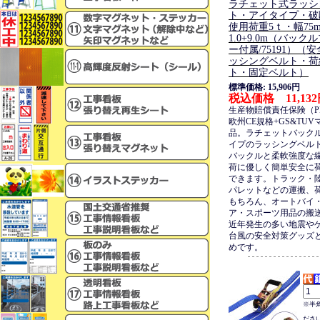
ラチェット式ラッシ
ト・アイタイプ・破断
使用荷重5ｔ・幅75
1.0+9.0m（バッ
ー付属/75191）（
ッシングベルト・荷
ト・固定ベルト）
標準価格: 15,906円
税込価格 11,13
生産物賠償責任保険（P
欧州CE規格+GS&TU
品。ラチェットバック
イプのラッシングベル
バックルと柔軟強度な
荷に優しく簡単安全に
できます。トラック・
パレットなどの運搬、
もちろん、オートバイ
ア・スポーツ用品の搬
近年発生の多い地震や
台風の安全対策グッズ
めです。
※半
ださ