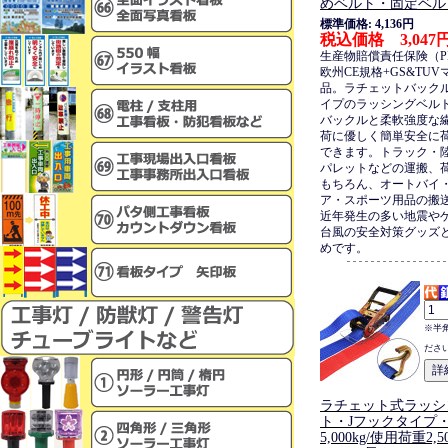
めベルト・固定ベル
標準価格: 4,136円
税込価格 3,047
生産物賠償責任保険（P
欧州CE規格+GS&TU
品。ラチェットバック
イプのラッシングベル
バックルと柔軟強度な
荷に優しく簡単安全に
できます。トラック・
パレットなどの運搬、
もちろん、オートバイ
ア・スポーツ用品の搬
近年発生の多い地震や
台風の安全対策グッズ
めです。
※半
ださ
ラチェット式ラッシ
ト・Jフックタイプ
5,000kg/使用荷重2,