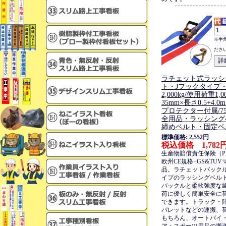
※半
ださ
ラチェット式ラッシ
ト・Jフックタイプ
2,000kg/使用荷重1,
35mm×長さ0.5+4
プロテクター付属/75
全用品・ラッシング
締めベルト・固定ベ
標準価格: 2,552円
税込価格 1,782
生産物賠償責任保険（P
欧州CE規格+GS&TU
品。ラチェットバック
イプのラッシングベル
バックルと柔軟強度な
荷に優しく簡単安全に
できます。トラック・
パレットなどの運搬、
もちろん、オートバイ