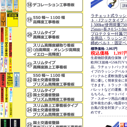
ラチェット式ラッシ
ト・Jフックタイプ
1,500kg/使用荷重75
25mm×長さ0.5+3
プロテクター付属/75
全用品・ラッシング
締めベルト・固定ベ
標準価格: 2,002円
税込価格 1,397
生産物賠償責任保険（P
欧州CE規格+GS&TU
品。ラチェットバック
イプのラッシングベル
バックルと柔軟強度な
荷に優しく簡単安全に
できます。トラック・
パレットなどの運搬、
もちろん、オートバイ
ア・スポーツ用品の搬
近年発生の多い地震や
台風の安全対策グッズ
めです。