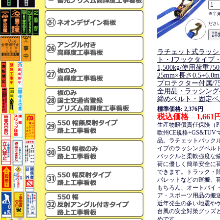
※半
ださ
ラチェット式ラッシ
ト・Jフックタイプ
1,500kg/使用荷重75
25mm×長さ0.5+6
プロテクター付属/75
全用品・ラッシング
締めベルト・固定ベ
標準価格: 2,376円
税込価格 1,661
生産物賠償責任保険（P
欧州CE規格+GS&TU
品。ラチェットバック
イプのラッシングベル
バックルと柔軟強度な
荷に優しく簡単安全に
できます。トラック・
パレットなどの運搬、
もちろん、オートバイ
ア・スポーツ用品の搬
近年発生の多い地震や
台風の安全対策グッズ
めです。