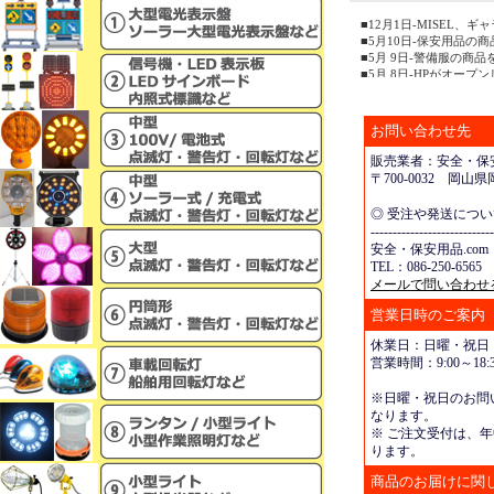
■12月1日-MISEL
■5月10日-保安用品の
■5月 9日-警備服の商
■5月 8日-HPがオープ
お問い合わせ先
販売業者：安全・保安
〒700-0032 岡
◎ 受注や発送につ
----------------------------
安全・保安用品.com
TEL：086-250-6565 
メールで問い合わせ
営業日時のご案内
休業日：日曜・祝日
営業時間：9:00～18:3
※日曜・祝日のお問
なります。
※ ご注文受付は、年
ります。
商品のお届けに関