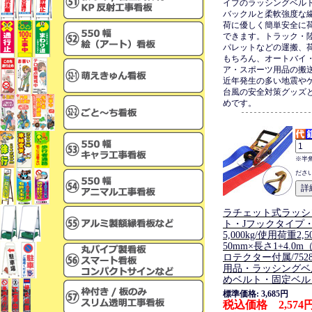
イプのラッシングベル
バックルと柔軟強度な
荷に優しく簡単安全に
できます。トラック・
パレットなどの運搬、
もちろん、オートバイ
ア・スポーツ用品の搬
近年発生の多い地震や
台風の安全対策グッズ
めです。
※半
ださ
ラチェット式ラッシ
ト・Jフックタイプ
5,000kg/使用荷重2,
50mm×長さ1+4.0
ロテクター付属/752
用品・ラッシングベ
めベルト・固定ベル
標準価格: 3,685円
税込価格 2,574