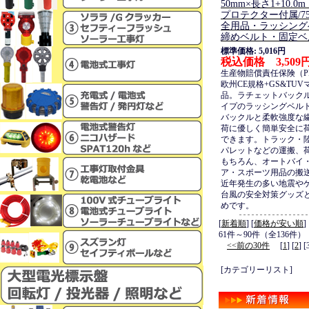
50mm×長さ1+10.
プロテクター付属/75
全用品・ラッシング
締めベルト・固定ベ
標準価格: 5,016円
税込価格 3,509
生産物賠償責任保険（P
欧州CE規格+GS&TU
品。ラチェットバック
イプのラッシングベル
バックルと柔軟強度な
荷に優しく簡単安全に
できます。トラック・
パレットなどの運搬、
もちろん、オートバイ
ア・スポーツ用品の搬
近年発生の多い地震や
台風の安全対策グッズ
めです。
[
新着順
] [
価格が安い順
]
61件～90件（全136件）
<<前の30件
[
1
] [
2
] [
[カテゴリーリスト]