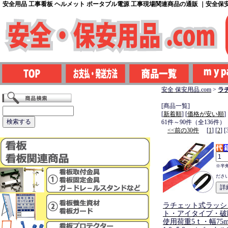
安全用品 工事看板 ヘルメット ポータブル電源 工事現場関連商品の通販 ｜安全保安用
安全 保安用品.com
>
ラ
[商品一覧]
[
新着順
] [
価格が安い順
]
61件～90件（全136件）
<<前の30件
[
1
] [
2
] [
※半
ださ
ラチェット式ラッシ
ト・アイタイプ・破断
使用荷重5ｔ・幅75