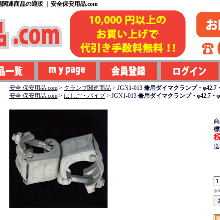
関連商品の通販 ｜安全保安用品.com
安全 保安用品.com
>
クランプ関連商品
>
JGN1-013
兼用ダイマクランプ・φ42.7・
安全 保安用品.com
>
はしご・パイプ
>
JGN1-013
兼用ダイマクランプ・φ42.7・φ
商
標
税
送
※