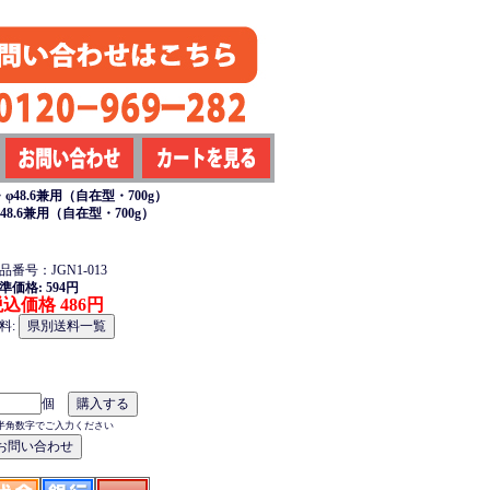
φ48.6兼用（自在型・700g）
48.6兼用（自在型・700g）
品番号：JGN1-013
準価格: 594円
込価格 486円
料:
個
半角数字でご入力ください