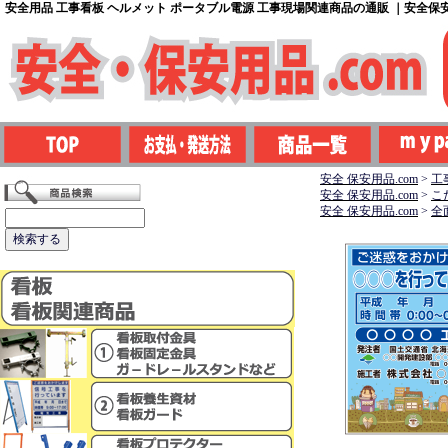
安全用品 工事看板 ヘルメット ポータブル電源 工事現場関連商品の通販 ｜安全保安用
安全 保安用品.com
>
工
安全 保安用品.com
>
こ
安全 保安用品.com
>
全