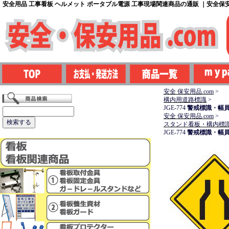
安全用品 工事看板 ヘルメット ポータブル電源 工事現場関連商品の通販 ｜安全保安用
安全 保安用品.com
>
構内用道路標識
>
JGE-774
警戒標識・幅員
安全 保安用品.com
>
スタンド看板・構内標
JGE-774
警戒標識・幅員