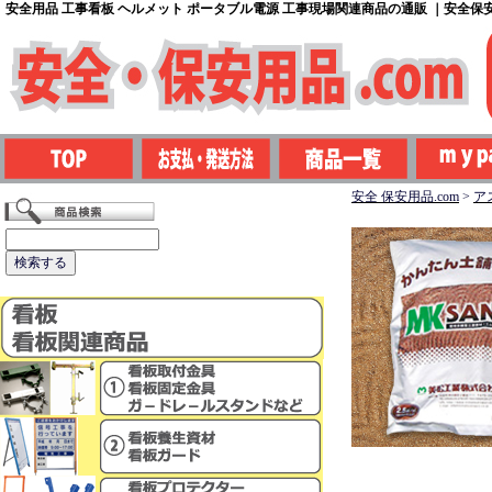
安全用品 工事看板 ヘルメット ポータブル電源 工事現場関連商品の通販 ｜安全保安用
安全 保安用品.com
>
ア