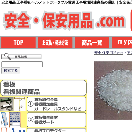
安全用品 工事看板 ヘルメット ポータブル電源 工事現場関連商品の通販 ｜安全保安用
安全 保安用品.com
>
ア