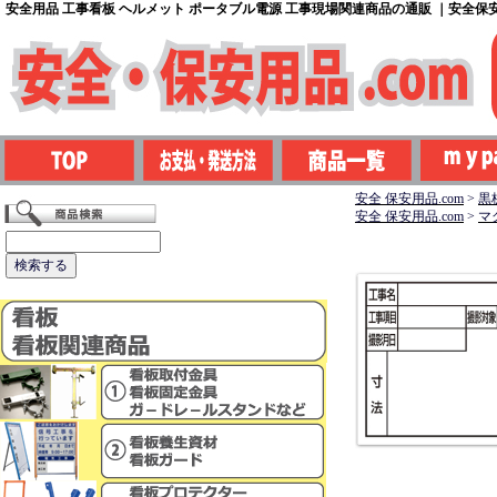
安全用品 工事看板 ヘルメット ポータブル電源 工事現場関連商品の通販 ｜安全保安用
安全 保安用品.com
>
黒
安全 保安用品.com
>
マ