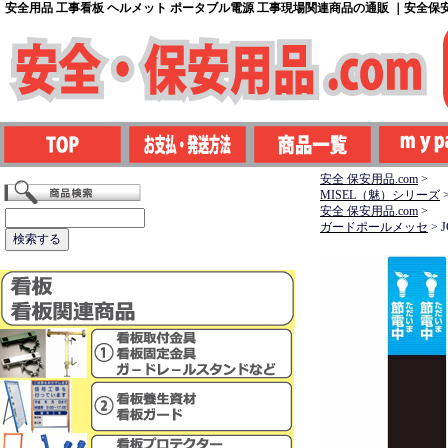
安全用品 工事看板 ヘルメット ポータブル電源 工事現場関連商品の通販 ｜安全保安用
安全 保安用品.com
>
MISEL（魅）シリーズ
安全 保安用品.com
>
ガードポールメッセ
>
J