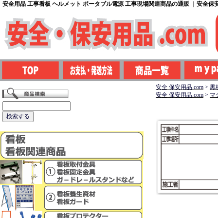
安全用品 工事看板 ヘルメット ポータブル電源 工事現場関連商品の通販 ｜安全保安用
安全 保安用品.com
>
黒
安全 保安用品.com
>
マ