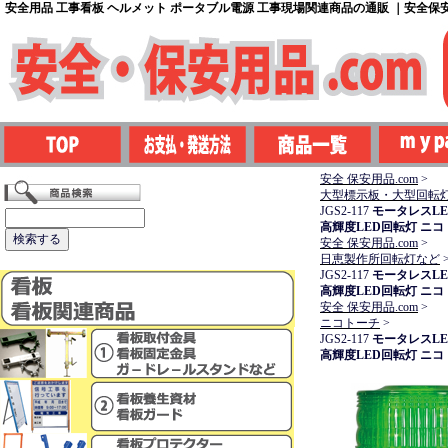
安全用品 工事看板 ヘルメット ポータブル電源 工事現場関連商品の通販 ｜安全保安用
安全 保安用品.com
>
大型標示板・大型回転
JGS2-117
モータレスLE
高輝度LED回転灯 ニ
安全 保安用品.com
>
日恵製作所回転灯など
JGS2-117
モータレスLE
高輝度LED回転灯 ニ
安全 保安用品.com
>
ニコトーチ
>
JGS2-117
モータレスLE
高輝度LED回転灯 ニ