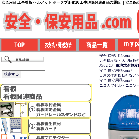
安全用品 工事看板 ヘルメット ポータブル電源 工事現場関連商品の通販 ｜安全保安用
安全 保安用品.com
>
大型標示板・大型回転
JGS2-284
電池式高輝度
安全 保安用品.com
>
日恵製作所回転灯など
安全 保安用品.com
>
ニコカプセル・ニコソ