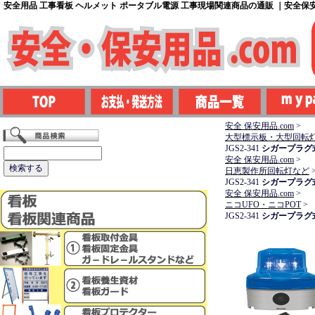
安全用品 工事看板 ヘルメット ポータブル電源 工事現場関連商品の通販 ｜安全保安用
安全 保安用品.com
>
大型標示板・大型回転
JGS2-341
シガープラグ式
安全 保安用品.com
>
日恵製作所回転灯など
JGS2-341
シガープラグ式
安全 保安用品.com
>
ニコUFO・ニコPOT
>
JGS2-341
シガープラグ式