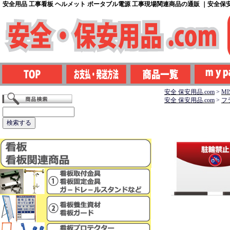
安全用品 工事看板 ヘルメット ポータブル電源 工事現場関連商品の通販 ｜安全保安用
安全 保安用品.com
>
M
安全 保安用品.com
>
フ