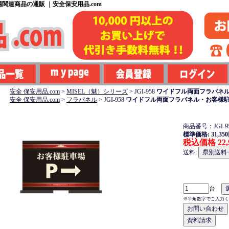
関連商品の通販 ｜安全保安用品.com
安全 保安用品.com
>
MISEL（魅）シリーズ
>
JGI-958
ワイドフル両面フラパネル・
安全 保安用品.com
>
フラパネル
>
JGI-958
ワイドフル両面フラパネル・お客様駐車
商品番号：JGI-9
標準価格: 31,35
税込価格 22,
送料:
台
※半角数字でご入力く