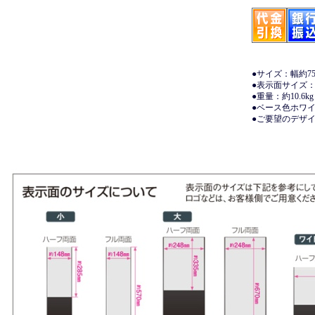
●サイズ：幅約750
●表示面サイズ：幅
●重量：約10.6kg
●ベース色ホワ
●ご要望のデザ