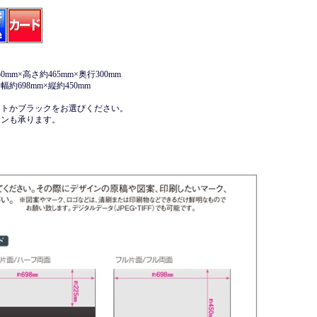
mm×高さ約465mm×奥行300mm
約698mm×縦約450mm
イトかブラックをお選びください。
インも承ります。