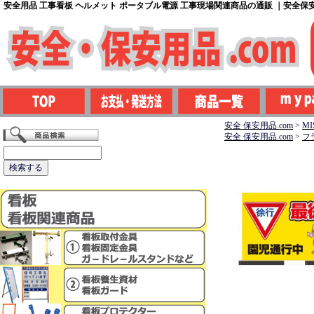
安全用品 工事看板 ヘルメット ポータブル電源 工事現場関連商品の通販 ｜安全保安用
安全 保安用品.com
>
M
安全 保安用品.com
>
フ