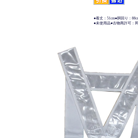
●着丈：51cm●胴回り：88cm
●未使用品●古物商許可：岡山県