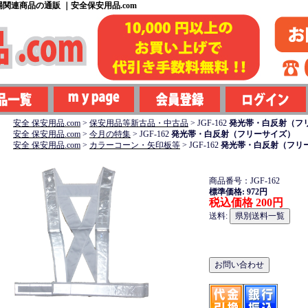
関連商品の通販 ｜安全保安用品.com
安全 保安用品.com
>
保安用品等新古品・中古品
>
JGF-162
発光帯・白反射（フ
安全 保安用品.com
>
今月の特集
>
JGF-162
発光帯・白反射（フリーサイズ）
安全 保安用品.com
>
カラーコーン・矢印板等
>
JGF-162
発光帯・白反射（フリ
商品番号：JGF-162
標準価格: 972円
税込価格 200円
送料: