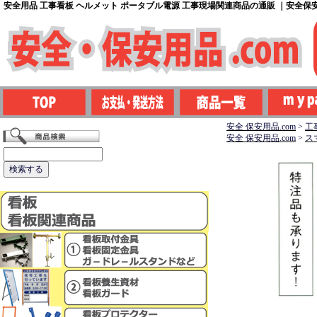
安全用品 工事看板 ヘルメット ポータブル電源 工事現場関連商品の通販 ｜安全保安用
安全 保安用品.com
>
工
安全 保安用品.com
>
ス