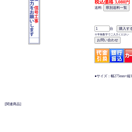
税込価格 3,080円
送料:
台
※半角数字でご入力ください
●サイズ：幅275mm×縦1
[関連商品]