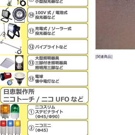
[関連商品]