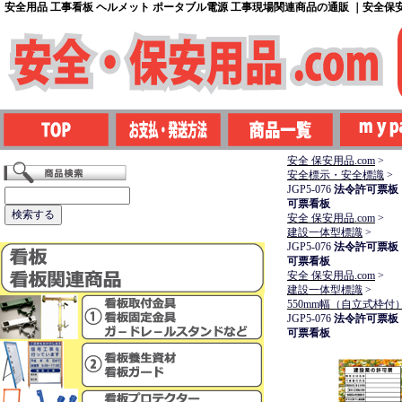
安全用品 工事看板 ヘルメット ポータブル電源 工事現場関連商品の通販 ｜安全保安用
安全 保安用品.com
>
安全標示・安全標識
>
JGP5-076
法令許可票板
可票看板
安全 保安用品.com
>
建設一体型標識
>
JGP5-076
法令許可票板
可票看板
安全 保安用品.com
>
建設一体型標識
>
550mm幅（自立式枠付
JGP5-076
法令許可票板
可票看板