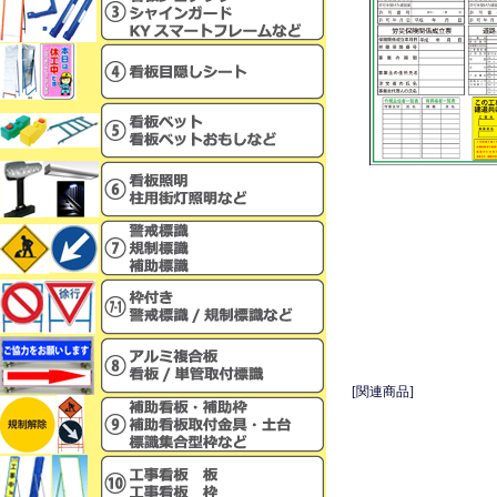
[関連商品]