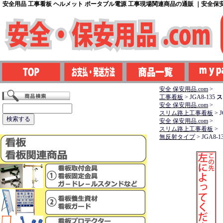
安全用品 工事看板 ヘルメット ポータブル電源 工事現場関連商品の通販 ｜安全保安用
安全 保安用品.com
>
工事看板
>
JGA8-135
ス
安全 保安用品.com
>
スリム路上工事看板
>
J
安全 保安用品.com
>
スリム路上工事看板
>
無反射タイプ
>
JGA8-1